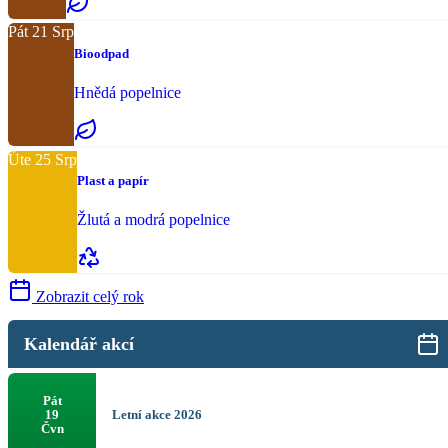
Pát
21
Srp
Bioodpad
Hnědá popelnice
Úte
25
Srp
Plast a papír
Žlutá a modrá popelnice
Zobrazit celý rok
Kalendář akcí
Pát
Letní akce 2026
19
Čvn