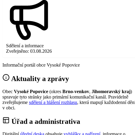
Sdělení a informace
Zveřejněno:
03.08.2026
Informační portál obce Vysoké Popovice
Aktuality a zprávy
Obec
Vysoké Popovice
(okres
Brno-venkov
,
Jihomoravský kraj
)
spravuje tyto stránky jako primární komunikační kanál. Pravidelně
zveřejňujeme
sdělení a hlášení rozhlasu
, která mapují každodenní děn
v obci.
Úřad a administrativa
Digitální
úřední deska
obsahuje
vyhlášky a nařízení
, informace o