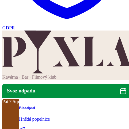
GDPR
Kavárna · Bar · Filmový klub
Svoz odpadu
Pát
7
Srp
Bioodpad
Hnědá popelnice