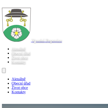
Vysoké Popovice
Aktuálně
Obecní úřad
Život obce
Kontakty
Aktuálně
Obecní úřad
Život obce
Kontakty