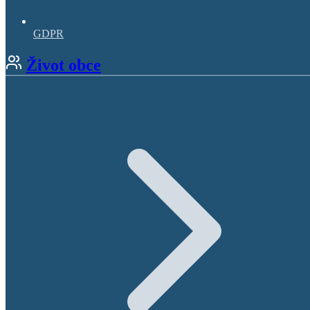
GDPR
Život obce