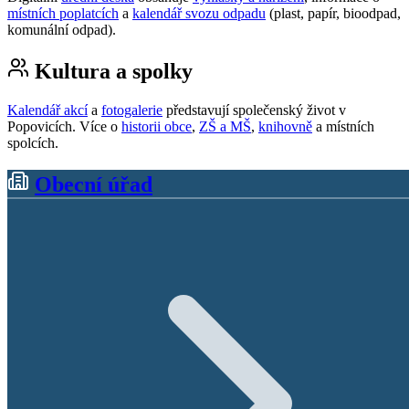
místních poplatcích
a
kalendář svozu odpadu
(plast, papír, bioodpad,
komunální odpad).
Kultura a spolky
Kalendář akcí
a
fotogalerie
představují společenský život v
Popovicích. Více o
historii obce
,
ZŠ a MŠ
,
knihovně
a místních
spolcích.
Obecní úřad