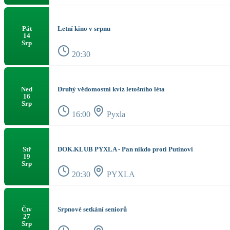
Letní kino v srpnu
Pát
14
Srp
20:30
Druhý vědomostní kvíz letošního léta
Ned
16
Srp
16:00
Pyxla
DOK.KLUB PYXLA - Pan nikdo proti Putinovi
Stř
19
Srp
20:30
PYXLA
Srpnové setkání seniorů
Čtv
27
Srp