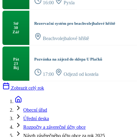
16:00
Pyxla
Rezervační systém pro beachvolejbalové hřiště
Stř
30
Zář
Beachvolejbalové hřiště
Pozvánka na zájezd do sklepa U Plačků
Pát
23
Říj
17:00
Odjezd od kostela
Zobrazit celý rok
Obecní úřad
Úřední deska
Rozpočty a záverečné účty obce
Návrh závěrečného účtu obce za rok 2025