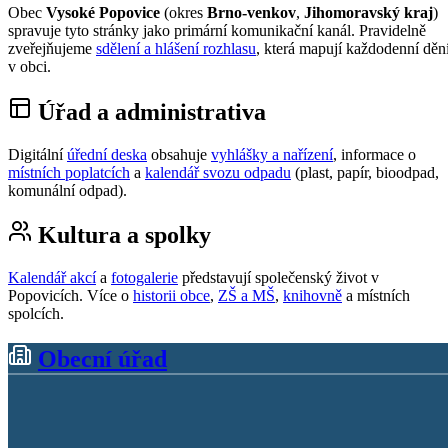
Obec
Vysoké Popovice
(okres
Brno-venkov
,
Jihomoravský kraj
)
spravuje tyto stránky jako primární komunikační kanál. Pravidelně
zveřejňujeme
sdělení a hlášení rozhlasu
, která mapují každodenní děn
v obci.
Úřad a administrativa
Digitální
úřední deska
obsahuje
vyhlášky a nařízení
, informace o
místních poplatcích
a
kalendář svozu odpadu
(plast, papír, bioodpad,
komunální odpad).
Kultura a spolky
Kalendář akcí
a
fotogalerie
představují společenský život v
Popovicích. Více o
historii obce
,
ZŠ a MŠ
,
knihovně
a místních
spolcích.
Obecní úřad