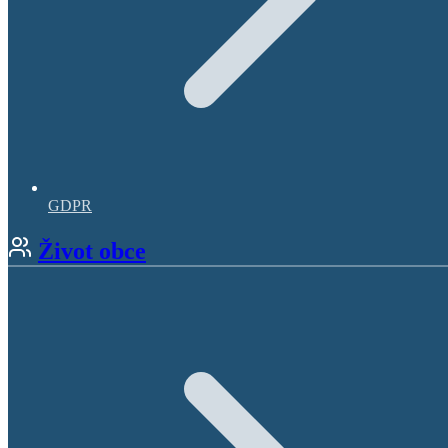
GDPR
Život obce