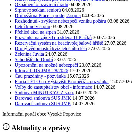
Oznámení o uzavření úřadu
04.08.2026
Srpnové setkání seniorů
04.08.2026
Drůbežárna Prace - prodej 7.srpna
04.08.2026
Rozhodnutí - zvýšené nebezpečí vzniku požáru
03.08.2026
Letní kino v srpnu
03.08.2026
Přehled akcí na srpen
31.07.2026
Pozvánka na zájezd do sklepa U Plačků
30.07.2026
Rezervační systém na beachvolejbalové hřiště
27.07.2026
Druhý vědomostní kvíz letošního léta
27.07.2026
Zelenina Juvita
24.07.2026
Schodiště do Doubí
23.07.2026
Upozornění na možné nebezpečí
23.07.2026
Infomail IDS JMK 28/2026
17.07.2026
Čau prázdniny - pozvánka
15.07.2026
Floria LÉTO na Výstavišti Kroměříž - pozvánka
15.07.2026
Volby do zastupitelstev obcí - informace
14.07.2026
Smlouva MINUTKY.CZ s.r.o.
14.07.2026
Darovací smlouva SUS JMK
14.07.2026
Darovací smlouva SUS JMK
14.07.2026
Informační portál obce Vysoké Popovice
Aktuality a zprávy