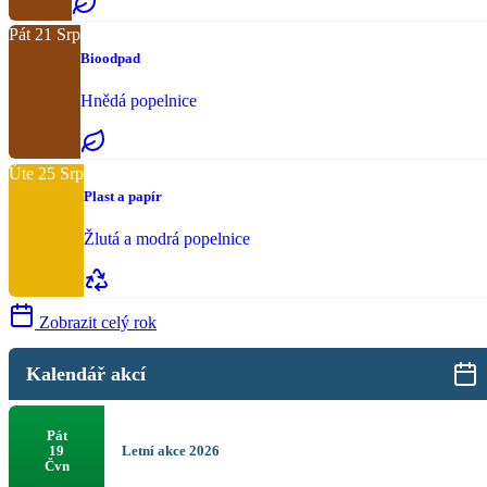
Pát
21
Srp
Bioodpad
Hnědá popelnice
Úte
25
Srp
Plast a papír
Žlutá a modrá popelnice
Zobrazit celý rok
Kalendář akcí
Pát
Letní akce 2026
19
Čvn