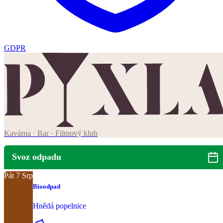
GDPR
Kavárna · Bar · Filmový klub
Svoz odpadu
Pát
7
Srp
Bioodpad
Hnědá popelnice