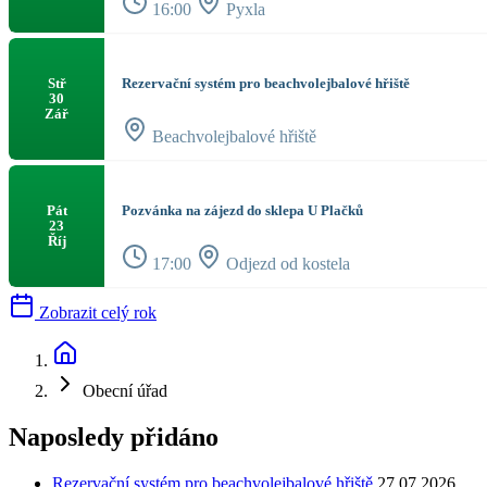
16:00
Pyxla
Rezervační systém pro beachvolejbalové hřiště
Stř
30
Zář
Beachvolejbalové hřiště
Pozvánka na zájezd do sklepa U Plačků
Pát
23
Říj
17:00
Odjezd od kostela
Zobrazit celý rok
Obecní úřad
Naposledy přidáno
Rezervační systém pro beachvolejbalové hřiště
27.07.2026