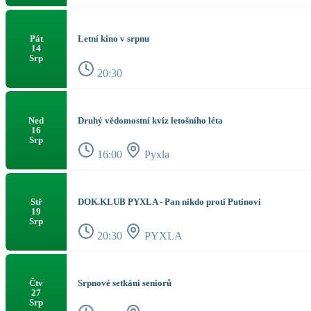
Letní kino v srpnu
Pát
14
Srp
20:30
Druhý vědomostní kvíz letošního léta
Ned
16
Srp
16:00
Pyxla
DOK.KLUB PYXLA - Pan nikdo proti Putinovi
Stř
19
Srp
20:30
PYXLA
Srpnové setkání seniorů
Čtv
27
Srp