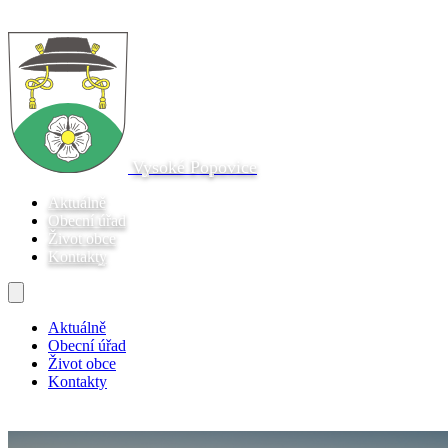
Vysoké Popovice
Aktuálně
Obecní úřad
Život obce
Kontakty
Aktuálně
Obecní úřad
Život obce
Kontakty