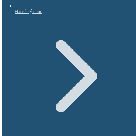
Hasičský sbor