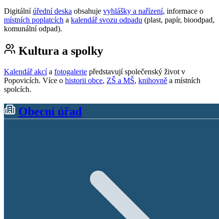
Digitální
úřední deska
obsahuje
vyhlášky a nařízení
, informace o
místních poplatcích
a
kalendář svozu odpadu
(plast, papír, bioodpad,
komunální odpad).
Kultura a spolky
Kalendář akcí
a
fotogalerie
představují společenský život v
Popovicích. Více o
historii obce
,
ZŠ a MŠ
,
knihovně
a místních
spolcích.
Obecní úřad