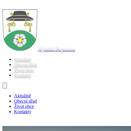
Vysoké Popovice
Aktuálně
Obecní úřad
Život obce
Kontakty
Aktuálně
Obecní úřad
Život obce
Kontakty