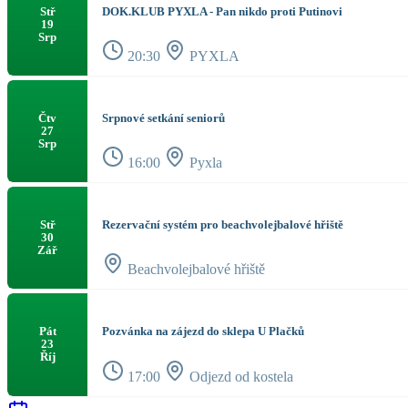
DOK.KLUB PYXLA - Pan nikdo proti Putinovi
Stř
19
Srp
20:30
PYXLA
Srpnové setkání seniorů
Čtv
27
Srp
16:00
Pyxla
Rezervační systém pro beachvolejbalové hřiště
Stř
30
Zář
Beachvolejbalové hřiště
Pozvánka na zájezd do sklepa U Plačků
Pát
23
Říj
17:00
Odjezd od kostela