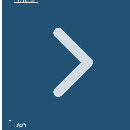
Pošta partner
Lékaři