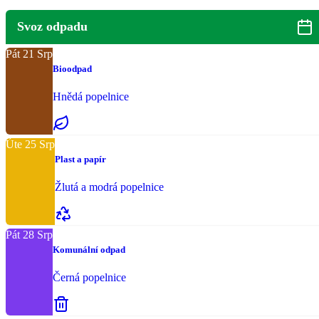
Svoz odpadu
Pát
21
Srp
Bioodpad
Hnědá popelnice
Úte
25
Srp
Plast a papír
Žlutá a modrá popelnice
Pát
28
Srp
Komunální odpad
Černá popelnice