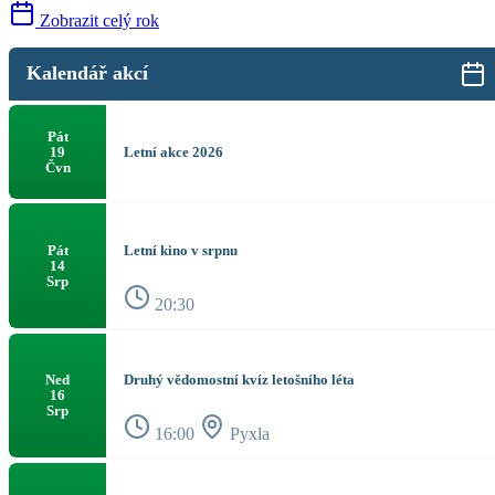
Zobrazit celý rok
Kalendář akcí
Pát
Letní akce 2026
19
Čvn
Letní kino v srpnu
Pát
14
Srp
20:30
Druhý vědomostní kvíz letošního léta
Ned
16
Srp
16:00
Pyxla