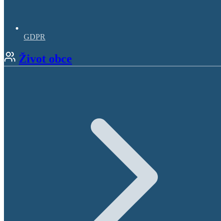
GDPR
Život obce