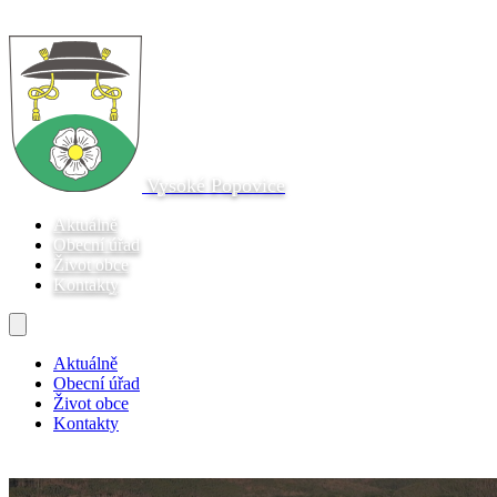
Vysoké Popovice
Aktuálně
Obecní úřad
Život obce
Kontakty
Aktuálně
Obecní úřad
Život obce
Kontakty