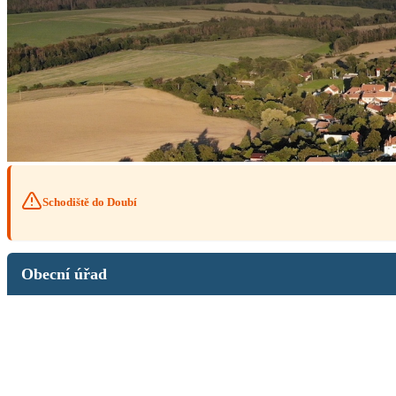
Schodiště do Doubí
Obecní úřad