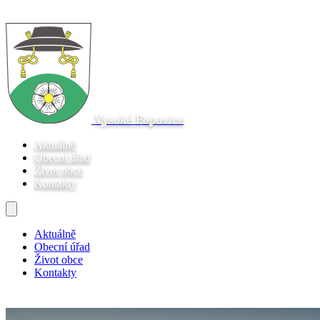
Vysoké Popovice
Aktuálně
Obecní úřad
Život obce
Kontakty
Aktuálně
Obecní úřad
Život obce
Kontakty