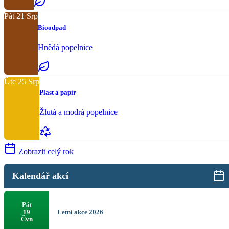
Pát
21
Srp
Bioodpad
Hnědá popelnice
Úte
25
Srp
Plast a papír
Žlutá a modrá popelnice
Zobrazit celý rok
Kalendář akcí
Pát
Letní akce 2026
19
Čvn