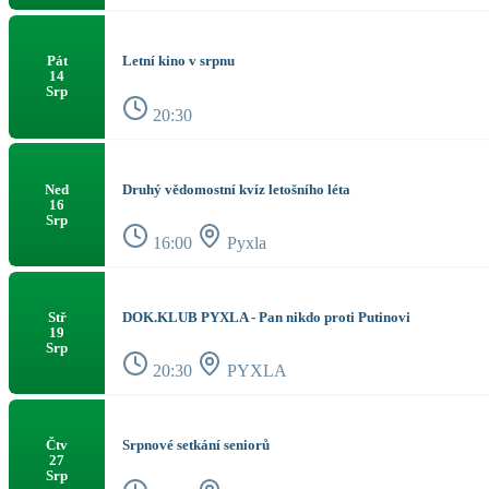
Letní kino v srpnu
Pát
14
Srp
20:30
Druhý vědomostní kvíz letošního léta
Ned
16
Srp
16:00
Pyxla
DOK.KLUB PYXLA - Pan nikdo proti Putinovi
Stř
19
Srp
20:30
PYXLA
Srpnové setkání seniorů
Čtv
27
Srp