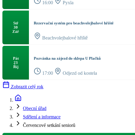
16:00
Pyxla
Rezervační systém pro beachvolejbalové hřiště
Stř
30
Zář
Beachvolejbalové hřiště
Pozvánka na zájezd do sklepa U Plačků
Pát
23
Říj
17:00
Odjezd od kostela
Zobrazit celý rok
Obecní úřad
Sdělení a informace
Červencové setkání seniorů