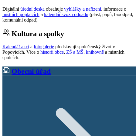
Digitální
úřední deska
obsahuje
vyhlášky a nařízení
, informace o
místních poplatcích
a
kalendář svozu odpadu
(plast, papír, bioodpad,
komunální odpad).
Kultura a spolky
Kalendář akcí
a
fotogalerie
představují společenský život v
Popovicích. Více o
historii obce
,
ZŠ a MŠ
,
knihovně
a místních
spolcích.
Obecní úřad