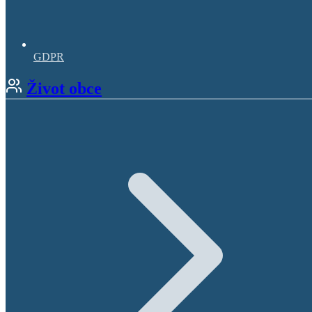
GDPR
Život obce