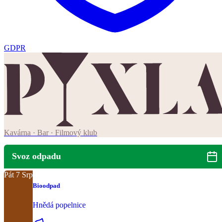
GDPR
Kavárna · Bar · Filmový klub
Svoz odpadu
Pát
7
Srp
Bioodpad
Hnědá popelnice