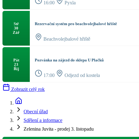
16:00
Pyxla
Rezervační systém pro beachvolejbalové hřiště
Stř
30
Zář
Beachvolejbalové hřiště
Pozvánka na zájezd do sklepa U Plačků
Pát
23
Říj
17:00
Odjezd od kostela
Zobrazit celý rok
Obecní úřad
Sdělení a informace
Zelenina Juvita - prodej 3. listopadu