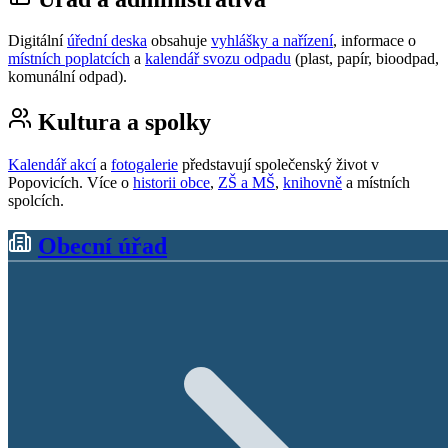
Digitální
úřední deska
obsahuje
vyhlášky a nařízení
, informace o
místních poplatcích
a
kalendář svozu odpadu
(plast, papír, bioodpad,
komunální odpad).
Kultura a spolky
Kalendář akcí
a
fotogalerie
představují společenský život v
Popovicích. Více o
historii obce
,
ZŠ a MŠ
,
knihovně
a místních
spolcích.
Obecní úřad