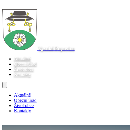
Vysoké Popovice
Aktuálně
Obecní úřad
Život obce
Kontakty
Aktuálně
Obecní úřad
Život obce
Kontakty