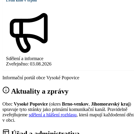
Letní kino v srpnu
Sdělení a informace
Zveřejněno:
03.08.2026
Informační portál obce Vysoké Popovice
Aktuality a zprávy
Obec
Vysoké Popovice
(okres
Brno-venkov
,
Jihomoravský kraj
)
spravuje tyto stránky jako primární komunikační kanál. Pravidelně
zveřejňujeme
sdělení a hlášení rozhlasu
, která mapují každodenní děn
v obci.
Úřad a administrativa