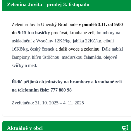
Zelenina Juvita - prodej 3. listopadu
Zelenina Juvita Uherský Brod bude
v pondělí 3.11. od 9:00
do
9:15 h u hasičky
prodávat, krouhané zelí,
brambory na
uskladnění z Vysočiny 12Kč/kg, jablka 22Kč/kg, cibuli
16Kč/kg, český česnek
a další ovoce a zeleninu.
Dále nabízí
žampiony, hlívu ústřičnou, maďarskou čalamádu, olejové
svíčky
a med.
Řidič přijímá objednávky na brambory a krouhané zelí
na telefonním čísle: 777 880 98
Zveřejněno: 31. 10. 2025 – 4. 11. 2025
Aktuálně v obci