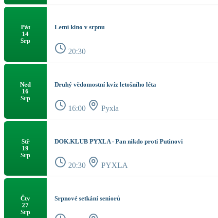
Letní kino v srpnu
Pát
14
Srp
20:30
Druhý vědomostní kvíz letošního léta
Ned
16
Srp
16:00
Pyxla
DOK.KLUB PYXLA - Pan nikdo proti Putinovi
Stř
19
Srp
20:30
PYXLA
Srpnové setkání seniorů
Čtv
27
Srp