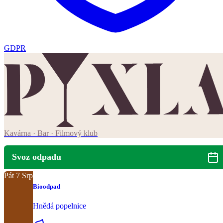
GDPR
Kavárna · Bar · Filmový klub
Svoz odpadu
Pát
7
Srp
Bioodpad
Hnědá popelnice