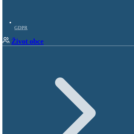
GDPR
Život obce