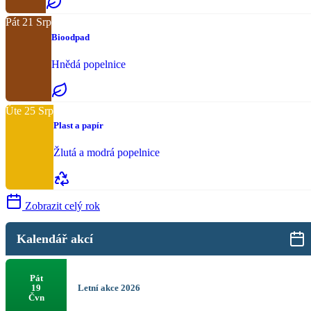
Pát
21
Srp
Bioodpad
Hnědá popelnice
Úte
25
Srp
Plast a papír
Žlutá a modrá popelnice
Zobrazit celý rok
Kalendář akcí
Pát
Letní akce 2026
19
Čvn