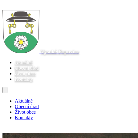
Vysoké Popovice
Aktuálně
Obecní úřad
Život obce
Kontakty
Aktuálně
Obecní úřad
Život obce
Kontakty