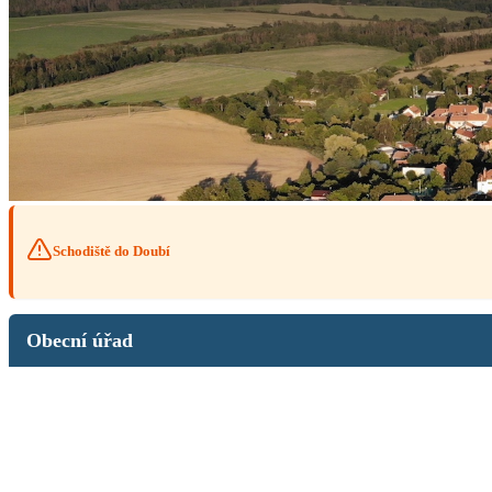
Schodiště do Doubí
Obecní úřad