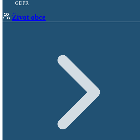
GDPR
Život obce