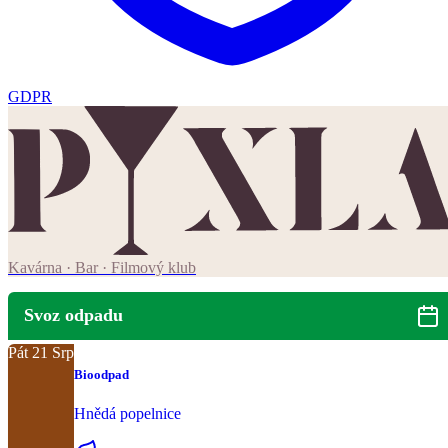
GDPR
Kavárna · Bar · Filmový klub
Svoz odpadu
Pát
21
Srp
Bioodpad
Hnědá popelnice