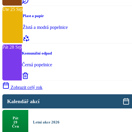
Úte
25
Srp
Plast a papír
Žlutá a modrá popelnice
Pát
28
Srp
Komunální odpad
Černá popelnice
Zobrazit celý rok
Kalendář akcí
Pát
Letní akce 2026
19
Čvn