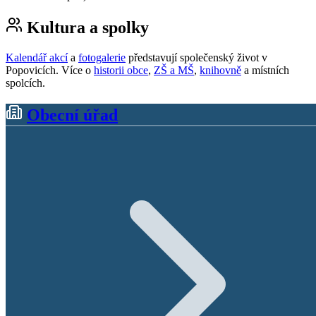
Kultura a spolky
Kalendář akcí
a
fotogalerie
představují společenský život v
Popovicích. Více o
historii obce
,
ZŠ a MŠ
,
knihovně
a místních
spolcích.
Obecní úřad