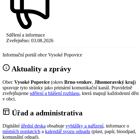
Sdělení a informace
Zveřejněno:
03.08.2026
Informační portál obce Vysoké Popovice
Aktuality a zprávy
Obec
Vysoké Popovice
(okres
Brno-venkov
,
Jihomoravský kraj
)
spravuje tyto stránky jako primární komunikační kanál. Pravidelně
zveřejňujeme
sdělení a hlášení rozhlasu
, která mapují každodenní děn
v obci.
Úřad a administrativa
Digitální
úřední deska
obsahuje
vyhlášky a nařízení
, informace o
místních poplatcích
a
kalendář svozu odpadu
(plast, papír, bioodpad,
komunální odpad).