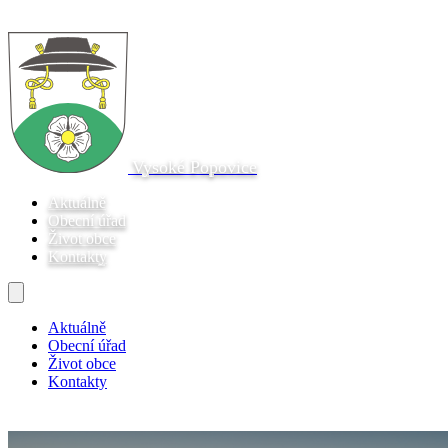
Vysoké Popovice
Aktuálně
Obecní úřad
Život obce
Kontakty
Aktuálně
Obecní úřad
Život obce
Kontakty