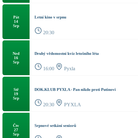
Letní kino v srpnu
Pát
14
Srp
20:30
Druhý vědomostní kvíz letošního léta
Ned
16
Srp
16:00
Pyxla
DOK.KLUB PYXLA - Pan nikdo proti Putinovi
Stř
19
Srp
20:30
PYXLA
Srpnové setkání seniorů
Čtv
27
Srp