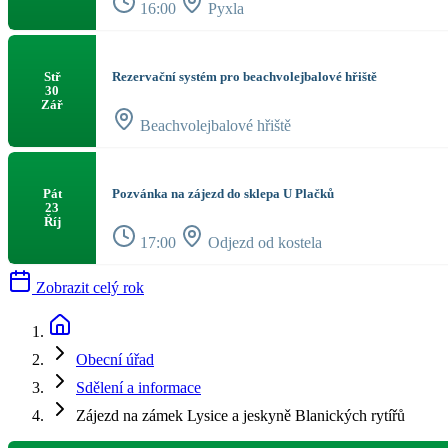
16:00
Pyxla
Rezervační systém pro beachvolejbalové hřiště
Stř
30
Zář
Beachvolejbalové hřiště
Pozvánka na zájezd do sklepa U Plačků
Pát
23
Říj
17:00
Odjezd od kostela
Zobrazit celý rok
Obecní úřad
Sdělení a informace
Zájezd na zámek Lysice a jeskyně Blanických rytířů