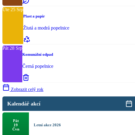
Úte
25
Srp
Plast a papír
Žlutá a modrá popelnice
Pát
28
Srp
Komunální odpad
Černá popelnice
Zobrazit celý rok
Kalendář akcí
Pát
Letní akce 2026
19
Čvn