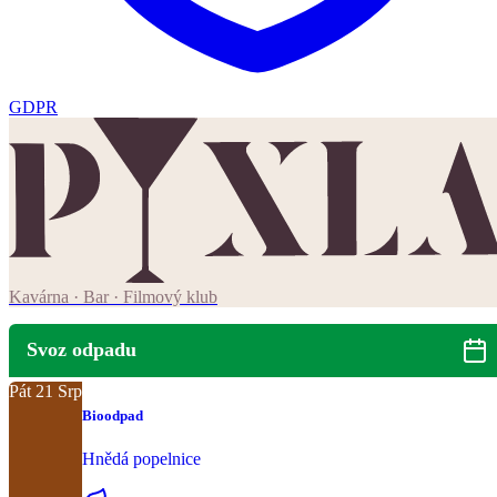
GDPR
Kavárna · Bar · Filmový klub
Svoz odpadu
Pát
21
Srp
Bioodpad
Hnědá popelnice