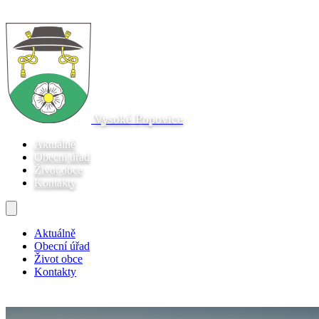
Vysoké Popovice
Aktuálně
Obecní úřad
Život obce
Kontakty
Aktuálně
Obecní úřad
Život obce
Kontakty