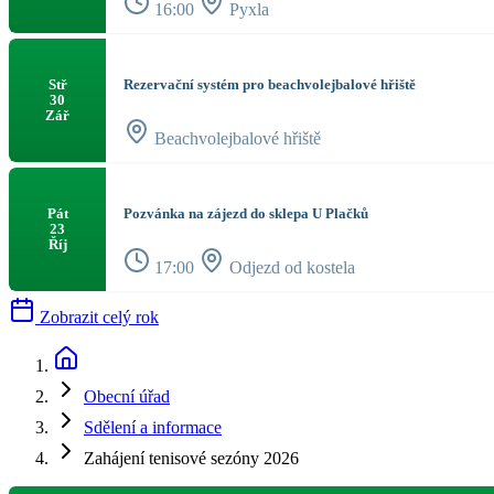
16:00
Pyxla
Rezervační systém pro beachvolejbalové hřiště
Stř
30
Zář
Beachvolejbalové hřiště
Pozvánka na zájezd do sklepa U Plačků
Pát
23
Říj
17:00
Odjezd od kostela
Zobrazit celý rok
Obecní úřad
Sdělení a informace
Zahájení tenisové sezóny 2026