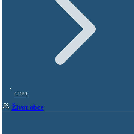
GDPR
Život obce