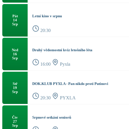
Letní kino v srpnu
Pát
14
Srp
20:30
Druhý vědomostní kvíz letošního léta
Ned
16
Srp
16:00
Pyxla
DOK.KLUB PYXLA - Pan nikdo proti Putinovi
Stř
19
Srp
20:30
PYXLA
Srpnové setkání seniorů
Čtv
27
Srp