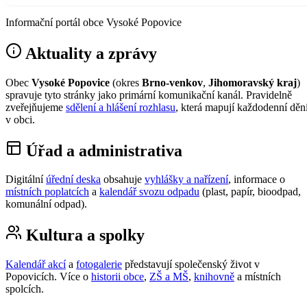
Informační portál obce Vysoké Popovice
Aktuality a zprávy
Obec
Vysoké Popovice
(okres
Brno-venkov
,
Jihomoravský kraj
)
spravuje tyto stránky jako primární komunikační kanál. Pravidelně
zveřejňujeme
sdělení a hlášení rozhlasu
, která mapují každodenní děn
v obci.
Úřad a administrativa
Digitální
úřední deska
obsahuje
vyhlášky a nařízení
, informace o
místních poplatcích
a
kalendář svozu odpadu
(plast, papír, bioodpad,
komunální odpad).
Kultura a spolky
Kalendář akcí
a
fotogalerie
představují společenský život v
Popovicích. Více o
historii obce
,
ZŠ a MŠ
,
knihovně
a místních
spolcích.