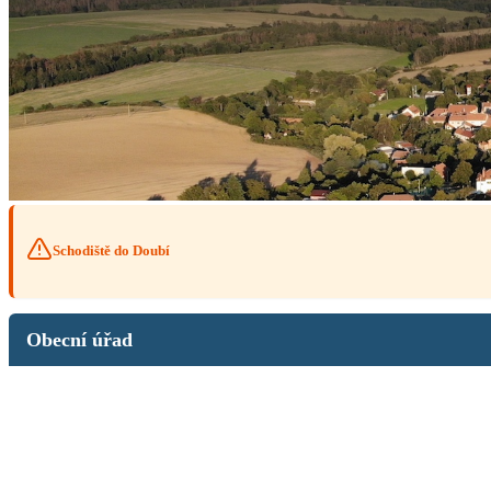
Schodiště do Doubí
Obecní úřad