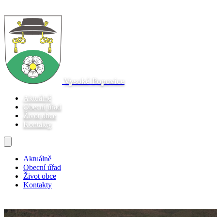
Vysoké Popovice
Aktuálně
Obecní úřad
Život obce
Kontakty
Aktuálně
Obecní úřad
Život obce
Kontakty