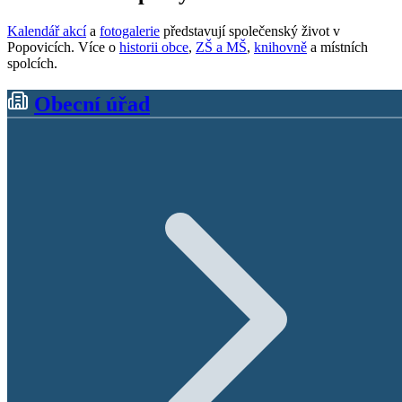
Kalendář akcí
a
fotogalerie
představují společenský život v
Popovicích. Více o
historii obce
,
ZŠ a MŠ
,
knihovně
a místních
spolcích.
Obecní úřad