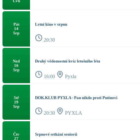
Čvn
Letní kino v srpnu
Pát
14
Srp
20:30
Druhý vědomostní kvíz letošního léta
Ned
16
Srp
16:00
Pyxla
DOK.KLUB PYXLA - Pan nikdo proti Putinovi
Stř
19
Srp
20:30
PYXLA
Srpnové setkání seniorů
Čtv
27