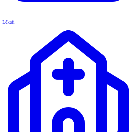
Lékaři