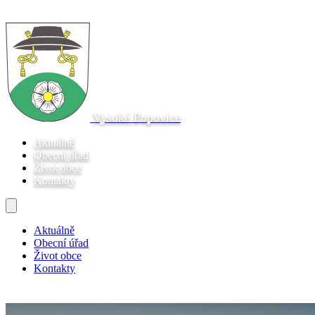
Vysoké Popovice
Aktuálně
Obecní úřad
Život obce
Kontakty
Aktuálně
Obecní úřad
Život obce
Kontakty