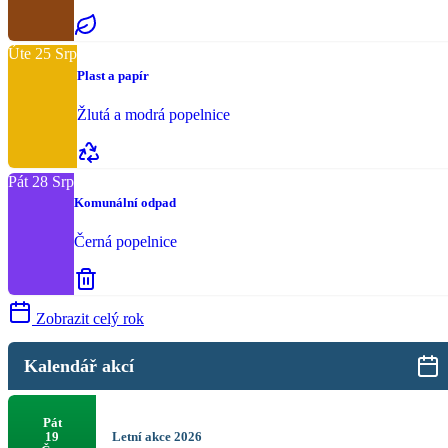
Úte
25
Srp
Plast a papír
Žlutá a modrá popelnice
Pát
28
Srp
Komunální odpad
Černá popelnice
Zobrazit celý rok
Kalendář akcí
Pát
Letní akce 2026
19