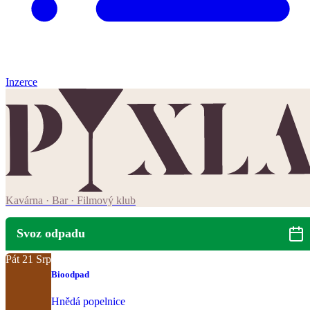
Inzerce
Kavárna · Bar · Filmový klub
Svoz odpadu
Pát
21
Srp
Bioodpad
Hnědá popelnice