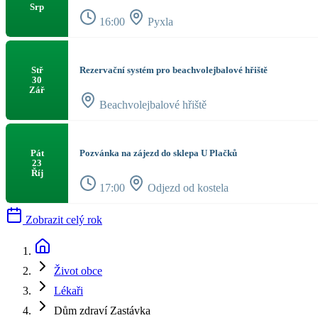
Srp
16:00
Pyxla
Rezervační systém pro beachvolejbalové hřiště
Stř
30
Zář
Beachvolejbalové hřiště
Pozvánka na zájezd do sklepa U Plačků
Pát
23
Říj
17:00
Odjezd od kostela
Zobrazit celý rok
Život obce
Lékaři
Dům zdraví Zastávka