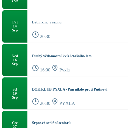
Čvn
Letní kino v srpnu
Pát
14
Srp
20:30
Druhý vědomostní kvíz letošního léta
Ned
16
Srp
16:00
Pyxla
DOK.KLUB PYXLA - Pan nikdo proti Putinovi
Stř
19
Srp
20:30
PYXLA
Srpnové setkání seniorů
Čtv
27