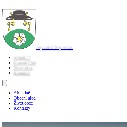
Vysoké Popovice
Aktuálně
Obecní úřad
Život obce
Kontakty
Aktuálně
Obecní úřad
Život obce
Kontakty