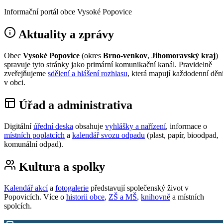
Informační portál obce Vysoké Popovice
Aktuality a zprávy
Obec
Vysoké Popovice
(okres
Brno-venkov
,
Jihomoravský kraj
)
spravuje tyto stránky jako primární komunikační kanál. Pravidelně
zveřejňujeme
sdělení a hlášení rozhlasu
, která mapují každodenní děn
v obci.
Úřad a administrativa
Digitální
úřední deska
obsahuje
vyhlášky a nařízení
, informace o
místních poplatcích
a
kalendář svozu odpadu
(plast, papír, bioodpad,
komunální odpad).
Kultura a spolky
Kalendář akcí
a
fotogalerie
představují společenský život v
Popovicích. Více o
historii obce
,
ZŠ a MŠ
,
knihovně
a místních
spolcích.