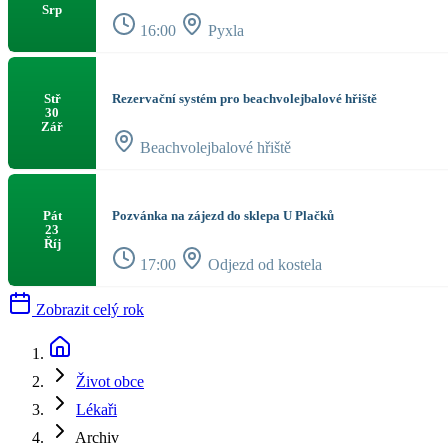
Srp
16:00
Pyxla
Rezervační systém pro beachvolejbalové hřiště
Stř
30
Zář
Beachvolejbalové hřiště
Pozvánka na zájezd do sklepa U Plačků
Pát
23
Říj
17:00
Odjezd od kostela
Zobrazit celý rok
Život obce
Lékaři
Archiv