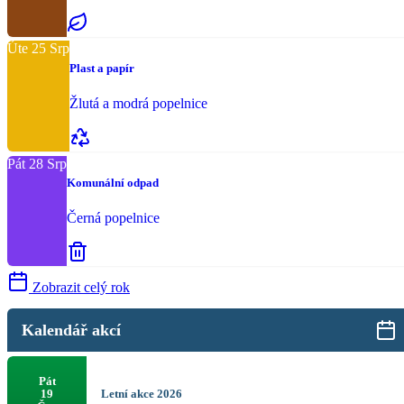
Úte
25
Srp
Plast a papír
Žlutá a modrá popelnice
Pát
28
Srp
Komunální odpad
Černá popelnice
Zobrazit celý rok
Kalendář akcí
Pát
Letní akce 2026
19