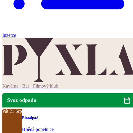
Inzerce
Kavárna · Bar · Filmový klub
Svoz odpadu
Pát
21
Srp
Bioodpad
Hnědá popelnice