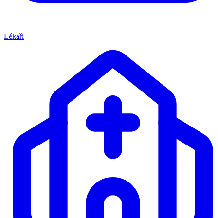
Lékaři