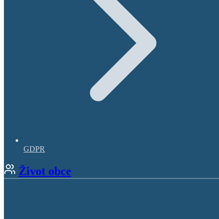
GDPR
Život obce