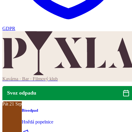
GDPR
Kavárna · Bar · Filmový klub
Svoz odpadu
Pát
21
Srp
Bioodpad
Hnědá popelnice