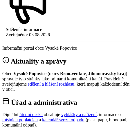
Sdělení a informace
Zveřejněno:
03.08.2026
Informační portál obce Vysoké Popovice
Aktuality a zprávy
Obec
Vysoké Popovice
(okres
Brno-venkov
,
Jihomoravský kraj
)
spravuje tyto stránky jako primární komunikační kanál. Pravidelně
zveřejňujeme
sdělení a hlášení rozhlasu
, která mapují každodenní děn
v obci.
Úřad a administrativa
Digitální
úřední deska
obsahuje
vyhlášky a nařízení
, informace o
místních poplatcích
a
kalendář svozu odpadu
(plast, papír, bioodpad,
komunální odpad).