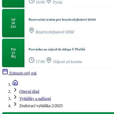
16:00
Pyxla
Rezervační systém pro beachvolejbalové hřiště
Stř
30
Zář
Beachvolejbalové hřiště
Pozvánka na zájezd do sklepa U Plačků
Pát
23
Říj
17:00
Odjezd od kostela
Zobrazit celý rok
Obecní úřad
Vyhlášky a nařízení
Zrušovací vyhláška 2/2025