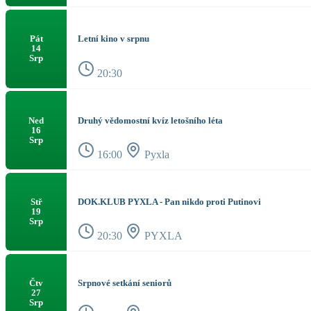
Letní kino v srpnu
Pát
14
Srp
20:30
Druhý vědomostní kvíz letošního léta
Ned
16
Srp
16:00
Pyxla
DOK.KLUB PYXLA - Pan nikdo proti Putinovi
Stř
19
Srp
20:30
PYXLA
Srpnové setkání seniorů
Čtv
27
Srp