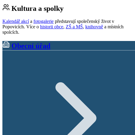
Kultura a spolky
Kalendář akcí
a
fotogalerie
představují společenský život v
Popovicích. Více o
historii obce
,
ZŠ a MŠ
,
knihovně
a místních
spolcích.
Obecní úřad