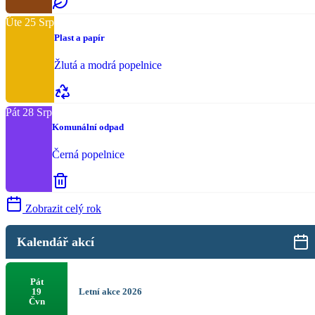
Úte
25
Srp
Plast a papír
Žlutá a modrá popelnice
Pát
28
Srp
Komunální odpad
Černá popelnice
Zobrazit celý rok
Kalendář akcí
Pát
Letní akce 2026
19
Čvn