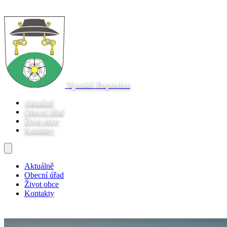
Vysoké Popovice
Aktuálně
Obecní úřad
Život obce
Kontakty
Aktuálně
Obecní úřad
Život obce
Kontakty