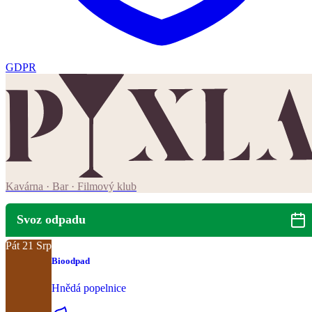
GDPR
Kavárna · Bar · Filmový klub
Svoz odpadu
Pát
21
Srp
Bioodpad
Hnědá popelnice