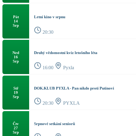
Letní kino v srpnu
Pát
14
Srp
20:30
Druhý vědomostní kvíz letošního léta
Ned
16
Srp
16:00
Pyxla
DOK.KLUB PYXLA - Pan nikdo proti Putinovi
Stř
19
Srp
20:30
PYXLA
Srpnové setkání seniorů
Čtv
27
Srp