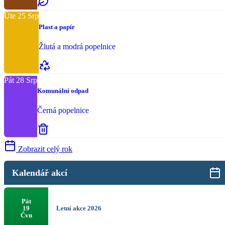
Úte
25
Srp
Plast a papír
Žlutá a modrá popelnice
Pát
28
Srp
Komunální odpad
Černá popelnice
Zobrazit celý rok
Kalendář akcí
Pát
Letní akce 2026
19
Čvn