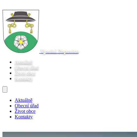
Vysoké Popovice
Aktuálně
Obecní úřad
Život obce
Kontakty
Aktuálně
Obecní úřad
Život obce
Kontakty