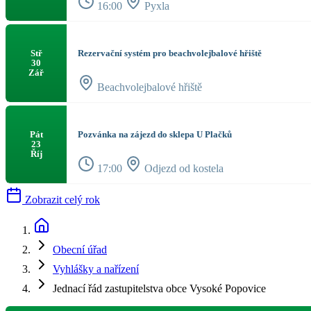
16:00
Pyxla
Rezervační systém pro beachvolejbalové hřiště
Stř
30
Zář
Beachvolejbalové hřiště
Pozvánka na zájezd do sklepa U Plačků
Pát
23
Říj
17:00
Odjezd od kostela
Zobrazit celý rok
Obecní úřad
Vyhlášky a nařízení
Jednací řád zastupitelstva obce Vysoké Popovice