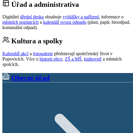
Úřad a administrativa
Digitální
úřední deska
obsahuje
vyhlášky a nařízení
, informace o
místních poplatcích
a
kalendář svozu odpadu
(plast, papír, bioodpad,
komunální odpad).
Kultura a spolky
Kalendář akcí
a
fotogalerie
představují společenský život v
Popovicích. Více o
historii obce
,
ZŠ a MŠ
,
knihovně
a místních
spolcích.
Obecní úřad