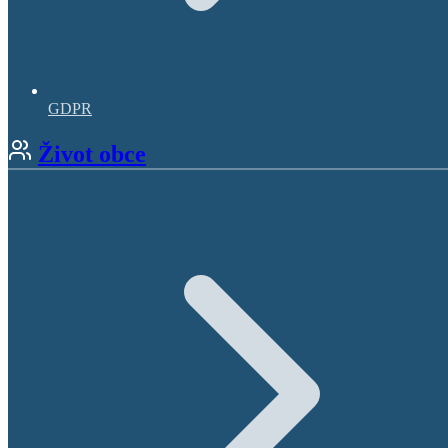
GDPR
Život obce