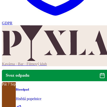
GDPR
Kavárna · Bar · Filmový klub
Svoz odpadu
Pát
7
Srp
Bioodpad
Hnědá popelnice