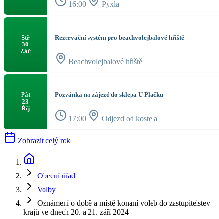
16:00
Pyxla
Rezervační systém pro beachvolejbalové hřiště
Stř
30
Zář
Beachvolejbalové hřiště
Pozvánka na zájezd do sklepa U Plačků
Pát
23
Říj
17:00
Odjezd od kostela
Zobrazit celý rok
Obecní úřad
Volby
Oznámení o době a místě konání voleb do zastupitelstev
krajů ve dnech 20. a 21. září 2024