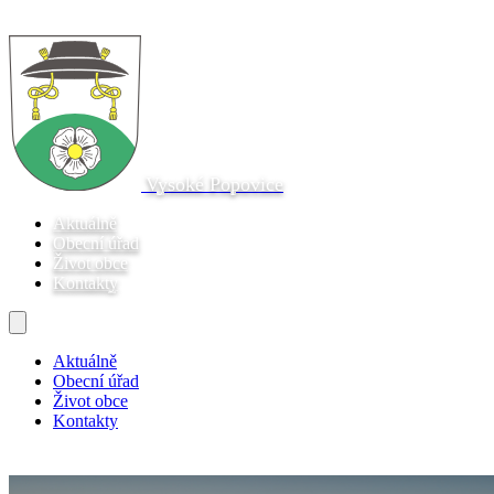
Vysoké Popovice
Aktuálně
Obecní úřad
Život obce
Kontakty
Aktuálně
Obecní úřad
Život obce
Kontakty