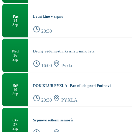
Letní kino v srpnu
Pát
14
Srp
20:30
Druhý vědomostní kvíz letošního léta
Ned
16
Srp
16:00
Pyxla
DOK.KLUB PYXLA - Pan nikdo proti Putinovi
Stř
19
Srp
20:30
PYXLA
Srpnové setkání seniorů
Čtv
27
Srp