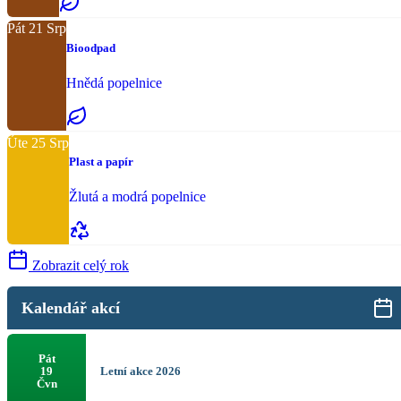
Pát
21
Srp
Bioodpad
Hnědá popelnice
Úte
25
Srp
Plast a papír
Žlutá a modrá popelnice
Zobrazit celý rok
Kalendář akcí
Pát
Letní akce 2026
19
Čvn