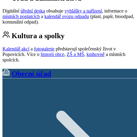
Digitální
úřední deska
obsahuje
vyhlášky a nařízení
, informace o
místních poplatcích
a
kalendář svozu odpadu
(plast, papír, bioodpad,
komunální odpad).
Kultura a spolky
Kalendář akcí
a
fotogalerie
představují společenský život v
Popovicích. Více o
historii obce
,
ZŠ a MŠ
,
knihovně
a místních
spolcích.
Obecní úřad