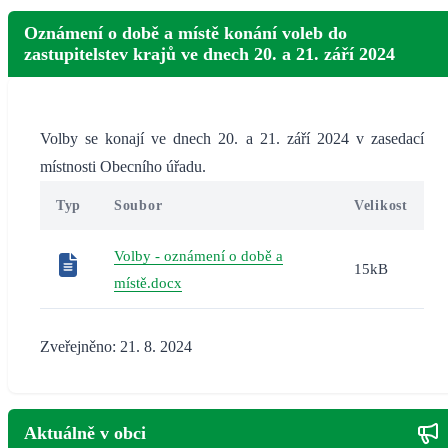
Oznámení o době a místě konání voleb do
zastupitelstev krajů ve dnech 20. a 21. září 2024
Volby se konají ve dnech 20. a 21. září 2024 v zasedací
místnosti Obecního úřadu.
Typ
Soubor
Velikost
Volby - oznámení o době a
15kB
místě.docx
Zveřejněno: 21. 8. 2024
Aktuálně v obci