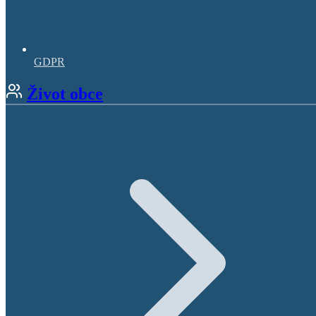
GDPR
Život obce