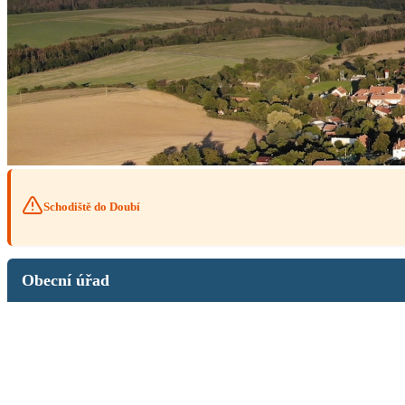
Schodiště do Doubí
Obecní úřad