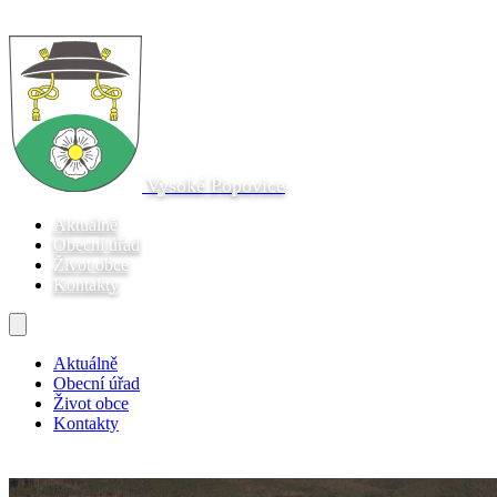
Vysoké Popovice
Aktuálně
Obecní úřad
Život obce
Kontakty
Aktuálně
Obecní úřad
Život obce
Kontakty