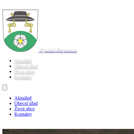
Vysoké Popovice
Aktuálně
Obecní úřad
Život obce
Kontakty
Aktuálně
Obecní úřad
Život obce
Kontakty