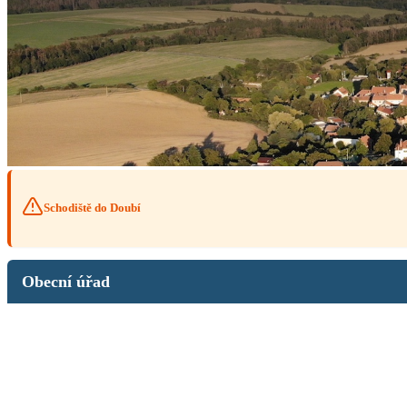
Schodiště do Doubí
Obecní úřad