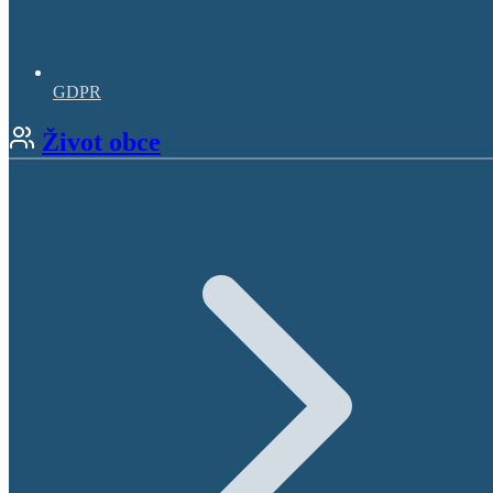
GDPR
Život obce