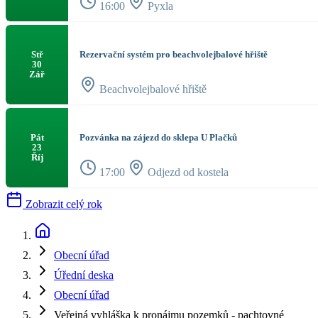
16:00
Pyxla
Rezervační systém pro beachvolejbalové hřiště
Stř
30
Zář
Beachvolejbalové hřiště
Pozvánka na zájezd do sklepa U Plačků
Pát
23
Říj
17:00
Odjezd od kostela
Zobrazit celý rok
Obecní úřad
Úřední deska
Obecní úřad
Veřejná vyhláška k pronájmu pozemků - pachtovné