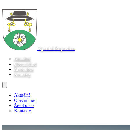
Vysoké Popovice
Aktuálně
Obecní úřad
Život obce
Kontakty
Aktuálně
Obecní úřad
Život obce
Kontakty