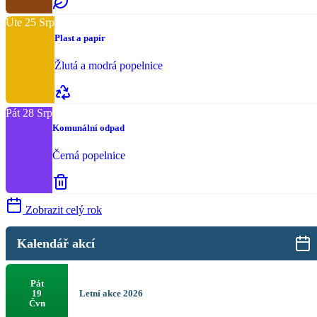
Úte
25
Srp
Plast a papír
Žlutá a modrá popelnice
Pát
28
Srp
Komunální odpad
Černá popelnice
Zobrazit celý rok
Kalendář akcí
Pát
Letní akce 2026
19
Čvn