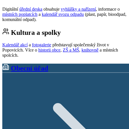
Digitální
úřední deska
obsahuje
vyhlášky a nařízení
, informace o
místních poplatcích
a
kalendář svozu odpadu
(plast, papír, bioodpad,
komunální odpad).
Kultura a spolky
Kalendář akcí
a
fotogalerie
představují společenský život v
Popovicích. Více o
historii obce
,
ZŠ a MŠ
,
knihovně
a místních
spolcích.
Obecní úřad