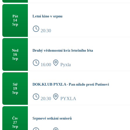
Letní kino v srpnu
Pát
14
Srp
20:30
Druhý vědomostní kvíz letošního léta
Ned
16
Srp
16:00
Pyxla
DOK.KLUB PYXLA - Pan nikdo proti Putinovi
Stř
19
Srp
20:30
PYXLA
Srpnové setkání seniorů
Čtv
27
Srp