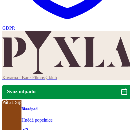
GDPR
Kavárna · Bar · Filmový klub
Svoz odpadu
Pát
21
Srp
Bioodpad
Hnědá popelnice