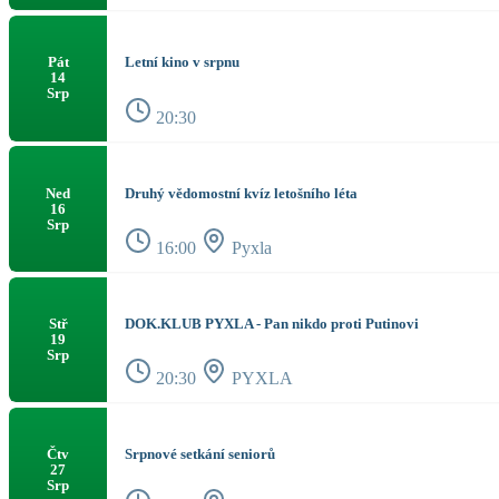
Letní kino v srpnu
Pát
14
Srp
20:30
Druhý vědomostní kvíz letošního léta
Ned
16
Srp
16:00
Pyxla
DOK.KLUB PYXLA - Pan nikdo proti Putinovi
Stř
19
Srp
20:30
PYXLA
Srpnové setkání seniorů
Čtv
27
Srp