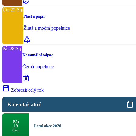
Úte
25
Srp
Plast a papír
Žlutá a modrá popelnice
Pát
28
Srp
Komunální odpad
Černá popelnice
Zobrazit celý rok
Kalendář akcí
Pát
Letní akce 2026
19
Čvn