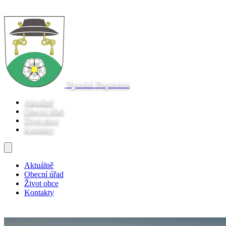
Vysoké Popovice
Aktuálně
Obecní úřad
Život obce
Kontakty
Aktuálně
Obecní úřad
Život obce
Kontakty