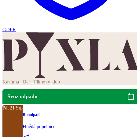
GDPR
Kavárna · Bar · Filmový klub
Svoz odpadu
Pát
21
Srp
Bioodpad
Hnědá popelnice