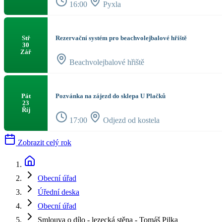
16:00
Pyxla
Rezervační systém pro beachvolejbalové hřiště
Stř
30
Zář
Beachvolejbalové hřiště
Pozvánka na zájezd do sklepa U Plačků
Pát
23
Říj
17:00
Odjezd od kostela
Zobrazit celý rok
Obecní úřad
Úřední deska
Obecní úřad
Smlouva o dílo - lezecká stěna - Tomáš Pilka