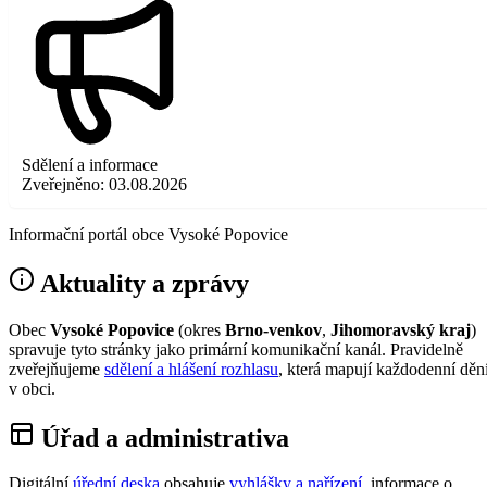
Sdělení a informace
Zveřejněno:
03.08.2026
Informační portál obce Vysoké Popovice
Aktuality a zprávy
Obec
Vysoké Popovice
(okres
Brno-venkov
,
Jihomoravský kraj
)
spravuje tyto stránky jako primární komunikační kanál. Pravidelně
zveřejňujeme
sdělení a hlášení rozhlasu
, která mapují každodenní děn
v obci.
Úřad a administrativa
Digitální
úřední deska
obsahuje
vyhlášky a nařízení
, informace o