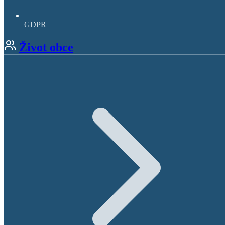
GDPR
Život obce