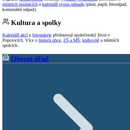
místních poplatcích
a
kalendář svozu odpadu
(plast, papír, bioodpad,
komunální odpad).
Kultura a spolky
Kalendář akcí
a
fotogalerie
představují společenský život v
Popovicích. Více o
historii obce
,
ZŠ a MŠ
,
knihovně
a místních
spolcích.
Obecní úřad