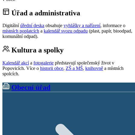
Úřad a administrativa
Digitální
úřední deska
obsahuje
vyhlášky a nařízení
, informace o
místních poplatcích
a
kalendář svozu odpadu
(plast, papír, bioodpad,
komunální odpad).
Kultura a spolky
Kalendář akcí
a
fotogalerie
představují společenský život v
Popovicích. Více o
historii obce
,
ZŠ a MŠ
,
knihovně
a místních
spolcích.
Obecní úřad