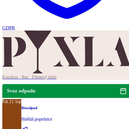
GDPR
Kavárna · Bar · Filmový klub
Svoz odpadu
Pát
21
Srp
Bioodpad
Hnědá popelnice