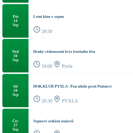
Letní kino v srpnu
Pát
14
Srp
20:30
Druhý vědomostní kvíz letošního léta
Ned
16
Srp
16:00
Pyxla
DOK.KLUB PYXLA - Pan nikdo proti Putinovi
Stř
19
Srp
20:30
PYXLA
Srpnové setkání seniorů
Čtv
27
Srp