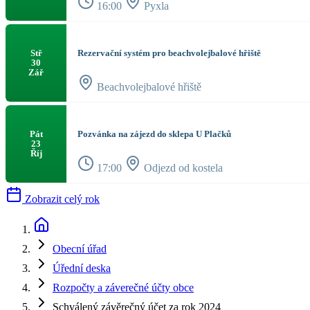
16:00
Pyxla
Rezervační systém pro beachvolejbalové hřiště
Stř
30
Zář
Beachvolejbalové hřiště
Pozvánka na zájezd do sklepa U Plačků
Pát
23
Říj
17:00
Odjezd od kostela
Zobrazit celý rok
Obecní úřad
Úřední deska
Rozpočty a záverečné účty obce
Schválený závěrečný účet za rok 2024