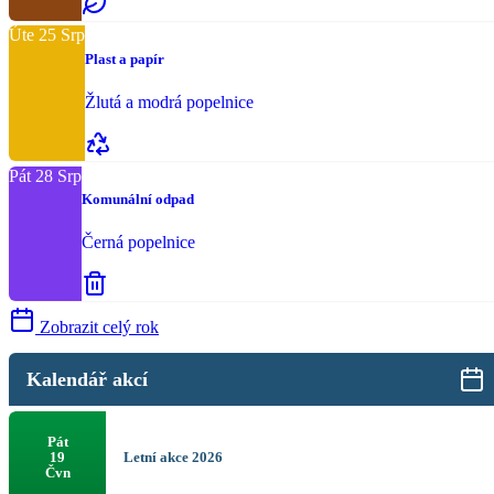
Úte
25
Srp
Plast a papír
Žlutá a modrá popelnice
Pát
28
Srp
Komunální odpad
Černá popelnice
Zobrazit celý rok
Kalendář akcí
Pát
Letní akce 2026
19
Čvn