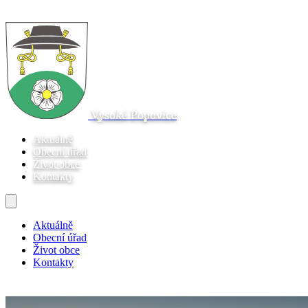
Vysoké Popovice
Aktuálně
Obecní úřad
Život obce
Kontakty
Aktuálně
Obecní úřad
Život obce
Kontakty