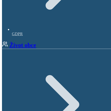
GDPR
Život obce