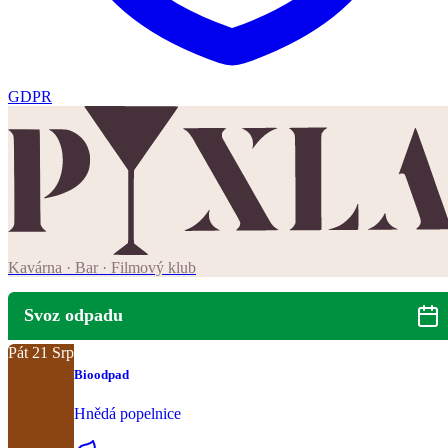
GDPR
Kavárna · Bar · Filmový klub
Svoz odpadu
Pát
21
Srp
Bioodpad
Hnědá popelnice