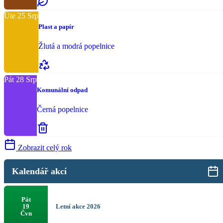
Úte
25
Srp
Plast a papír
Žlutá a modrá popelnice
Pát
28
Srp
Komunální odpad
Černá popelnice
Zobrazit celý rok
Kalendář akcí
Pát
Letní akce 2026
19
Čvn