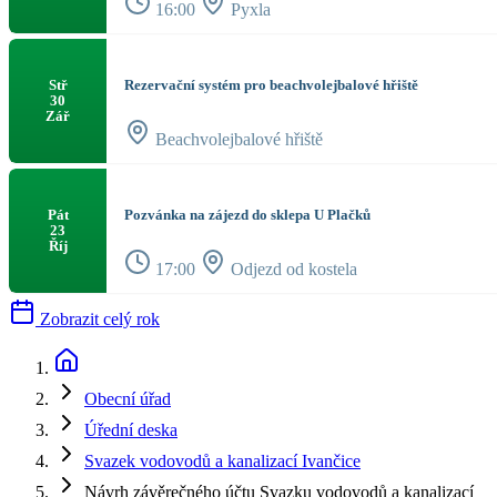
16:00
Pyxla
Rezervační systém pro beachvolejbalové hřiště
Stř
30
Zář
Beachvolejbalové hřiště
Pozvánka na zájezd do sklepa U Plačků
Pát
23
Říj
17:00
Odjezd od kostela
Zobrazit celý rok
Obecní úřad
Úřední deska
Svazek vodovodů a kanalizací Ivančice
Návrh závěrečného účtu Svazku vodovodů a kanalizací