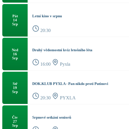
Letní kino v srpnu
Pát
14
Srp
20:30
Druhý vědomostní kvíz letošního léta
Ned
16
Srp
16:00
Pyxla
DOK.KLUB PYXLA - Pan nikdo proti Putinovi
Stř
19
Srp
20:30
PYXLA
Srpnové setkání seniorů
Čtv
27
Srp