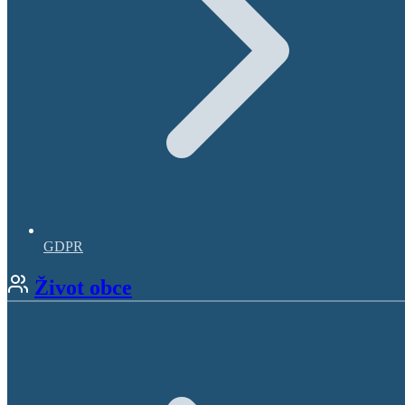
GDPR
Život obce