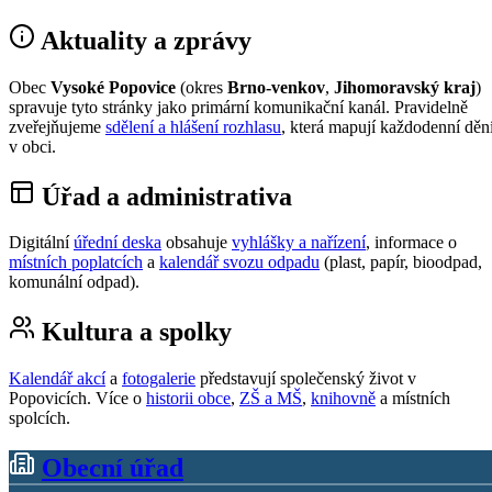
Aktuality a zprávy
Obec
Vysoké Popovice
(okres
Brno-venkov
,
Jihomoravský kraj
)
spravuje tyto stránky jako primární komunikační kanál. Pravidelně
zveřejňujeme
sdělení a hlášení rozhlasu
, která mapují každodenní děn
v obci.
Úřad a administrativa
Digitální
úřední deska
obsahuje
vyhlášky a nařízení
, informace o
místních poplatcích
a
kalendář svozu odpadu
(plast, papír, bioodpad,
komunální odpad).
Kultura a spolky
Kalendář akcí
a
fotogalerie
představují společenský život v
Popovicích. Více o
historii obce
,
ZŠ a MŠ
,
knihovně
a místních
spolcích.
Obecní úřad