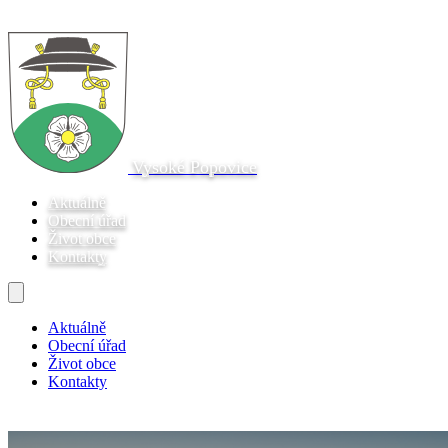
Vysoké Popovice
Aktuálně
Obecní úřad
Život obce
Kontakty
Aktuálně
Obecní úřad
Život obce
Kontakty