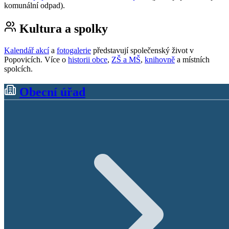
komunální odpad).
Kultura a spolky
Kalendář akcí
a
fotogalerie
představují společenský život v
Popovicích. Více o
historii obce
,
ZŠ a MŠ
,
knihovně
a místních
spolcích.
Obecní úřad