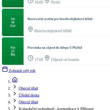
16:00
Pyxla
Rezervační systém pro beachvolejbalové hřiště
Stř
30
Zář
Beachvolejbalové hřiště
Pozvánka na zájezd do sklepa U Plačků
Pát
23
Říj
17:00
Odjezd od kostela
Zobrazit celý rok
Obecní úřad
Úřední deska
Obecní úřad
Kolaudační rozhodnutí - komunikace k Příbrami