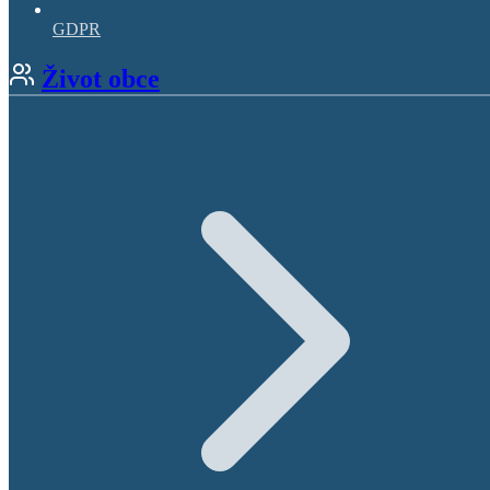
GDPR
Život obce