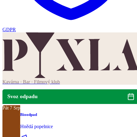
GDPR
Kavárna · Bar · Filmový klub
Svoz odpadu
Pát
7
Srp
Bioodpad
Hnědá popelnice