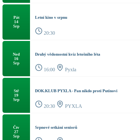
Letní kino v srpnu
Pát
14
Srp
20:30
Druhý vědomostní kvíz letošního léta
Ned
16
Srp
16:00
Pyxla
DOK.KLUB PYXLA - Pan nikdo proti Putinovi
Stř
19
Srp
20:30
PYXLA
Srpnové setkání seniorů
Čtv
27
Srp