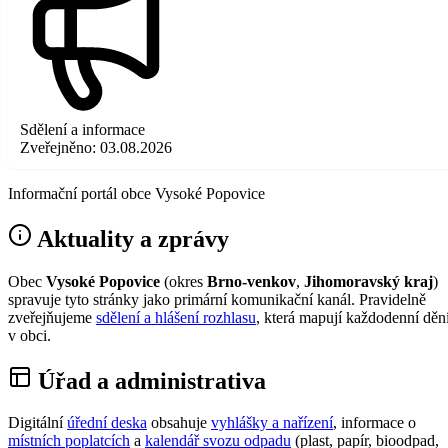
Sdělení a informace
Zveřejněno:
03.08.2026
Informační portál obce Vysoké Popovice
Aktuality a zprávy
Obec
Vysoké Popovice
(okres
Brno-venkov
,
Jihomoravský kraj
)
spravuje tyto stránky jako primární komunikační kanál. Pravidelně
zveřejňujeme
sdělení a hlášení rozhlasu
, která mapují každodenní děn
v obci.
Úřad a administrativa
Digitální
úřední deska
obsahuje
vyhlášky a nařízení
, informace o
místních poplatcích
a
kalendář svozu odpadu
(plast, papír, bioodpad,