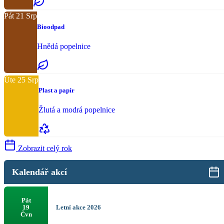
Pát
21
Srp
Bioodpad
Hnědá popelnice
Úte
25
Srp
Plast a papír
Žlutá a modrá popelnice
Zobrazit celý rok
Kalendář akcí
Pát
Letní akce 2026
19
Čvn