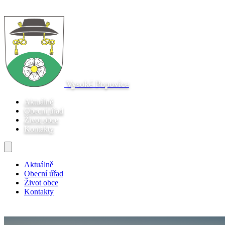
Vysoké Popovice
Aktuálně
Obecní úřad
Život obce
Kontakty
Aktuálně
Obecní úřad
Život obce
Kontakty