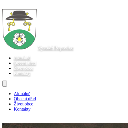
Vysoké Popovice
Aktuálně
Obecní úřad
Život obce
Kontakty
Aktuálně
Obecní úřad
Život obce
Kontakty