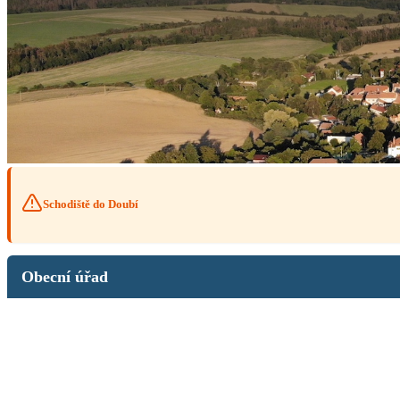
Schodiště do Doubí
Obecní úřad