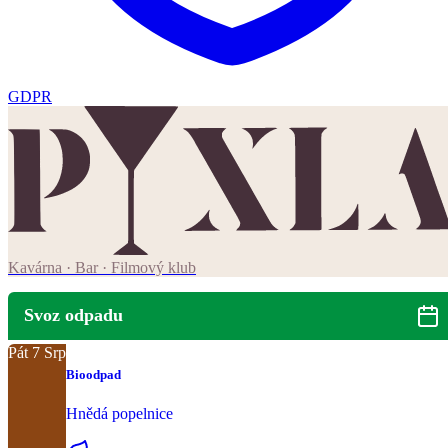
GDPR
Kavárna · Bar · Filmový klub
Svoz odpadu
Pát
7
Srp
Bioodpad
Hnědá popelnice