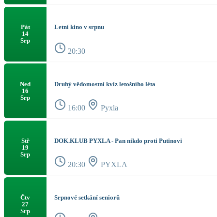
Letní kino v srpnu
Pát
14
Srp
20:30
Druhý vědomostní kvíz letošního léta
Ned
16
Srp
16:00
Pyxla
DOK.KLUB PYXLA - Pan nikdo proti Putinovi
Stř
19
Srp
20:30
PYXLA
Srpnové setkání seniorů
Čtv
27
Srp