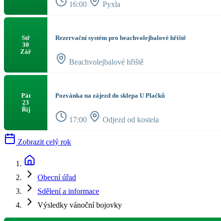
16:00
Pyxla
Rezervační systém pro beachvolejbalové hřiště
Stř
30
Zář
Beachvolejbalové hřiště
Pozvánka na zájezd do sklepa U Plačků
Pát
23
Říj
17:00
Odjezd od kostela
Zobrazit celý rok
Obecní úřad
Sdělení a informace
Výsledky vánoční bojovky