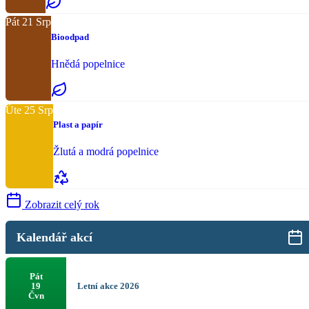
Pát
21
Srp
Bioodpad
Hnědá popelnice
Úte
25
Srp
Plast a papír
Žlutá a modrá popelnice
Zobrazit celý rok
Kalendář akcí
Pát
Letní akce 2026
19
Čvn