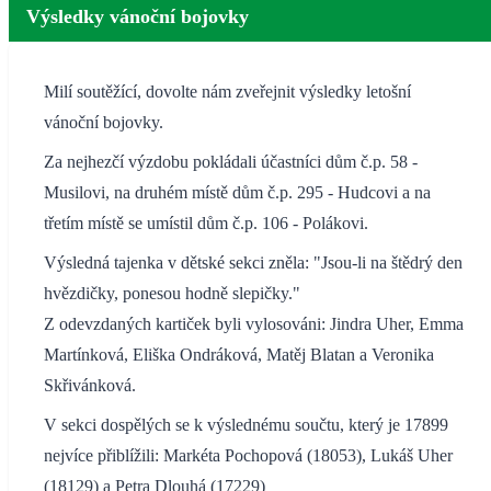
Výsledky vánoční bojovky
Milí soutěžící, dovolte nám zveřejnit výsledky letošní
vánoční bojovky.
Za nejhezčí výzdobu pokládali účastníci dům č.p. 58 -
Musilovi, na druhém místě dům č.p. 295 - Hudcovi a na
třetím místě se umístil dům č.p. 106 - Polákovi.
Výsledná tajenka v dětské sekci zněla: "Jsou-li na štědrý den
hvězdičky, ponesou hodně slepičky."
Z odevzdaných kartiček byli vylosováni: Jindra Uher, Emma
Martínková, Eliška Ondráková, Matěj Blatan a Veronika
Skřivánková.
V sekci dospělých se k výslednému součtu, který je 17899
nejvíce přiblížili: Markéta Pochopová (18053), Lukáš Uher
(18129) a Petra Dlouhá (17229)