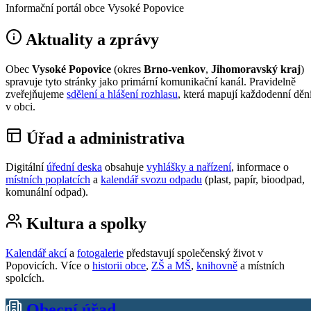
Informační portál obce Vysoké Popovice
Aktuality a zprávy
Obec
Vysoké Popovice
(okres
Brno-venkov
,
Jihomoravský kraj
)
spravuje tyto stránky jako primární komunikační kanál. Pravidelně
zveřejňujeme
sdělení a hlášení rozhlasu
, která mapují každodenní děn
v obci.
Úřad a administrativa
Digitální
úřední deska
obsahuje
vyhlášky a nařízení
, informace o
místních poplatcích
a
kalendář svozu odpadu
(plast, papír, bioodpad,
komunální odpad).
Kultura a spolky
Kalendář akcí
a
fotogalerie
představují společenský život v
Popovicích. Více o
historii obce
,
ZŠ a MŠ
,
knihovně
a místních
spolcích.
Obecní úřad