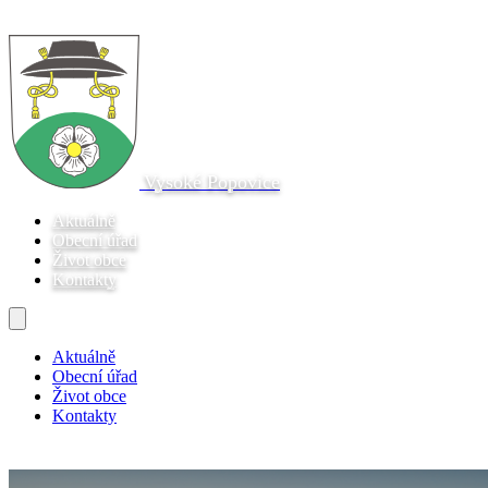
Vysoké Popovice
Aktuálně
Obecní úřad
Život obce
Kontakty
Aktuálně
Obecní úřad
Život obce
Kontakty