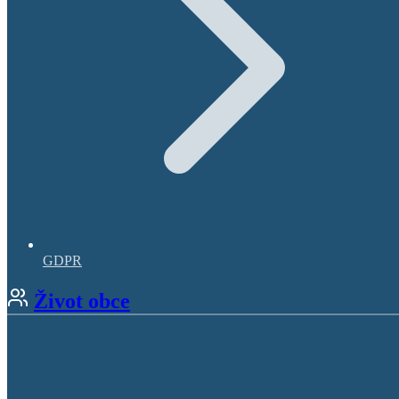
GDPR
Život obce