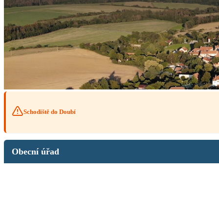
Schodiště do Doubí
Obecní úřad