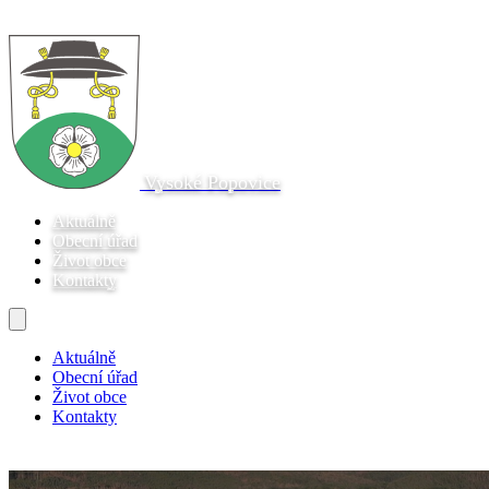
Vysoké Popovice
Aktuálně
Obecní úřad
Život obce
Kontakty
Aktuálně
Obecní úřad
Život obce
Kontakty