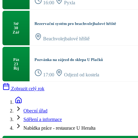
16:00
Pyxla
Rezervační systém pro beachvolejbalové hřiště
Stř
30
Zář
Beachvolejbalové hřiště
Pozvánka na zájezd do sklepa U Plačků
Pát
23
Říj
17:00
Odjezd od kostela
Zobrazit celý rok
Obecní úřad
Sdělení a informace
Nabídka práce - restaurace U Heralta