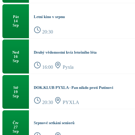
Letní kino v srpnu
Pát
14
Srp
20:30
Druhý vědomostní kvíz letošního léta
Ned
16
Srp
16:00
Pyxla
DOK.KLUB PYXLA - Pan nikdo proti Putinovi
Stř
19
Srp
20:30
PYXLA
Srpnové setkání seniorů
Čtv
27
Srp