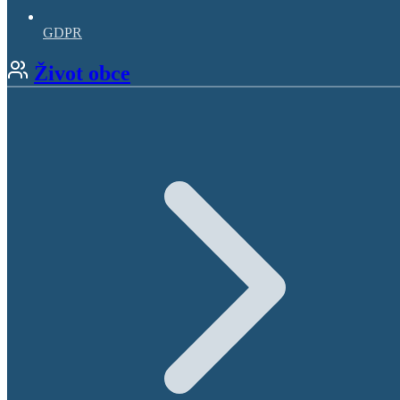
GDPR
Život obce