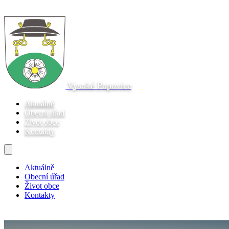
Vysoké Popovice
Aktuálně
Obecní úřad
Život obce
Kontakty
Aktuálně
Obecní úřad
Život obce
Kontakty