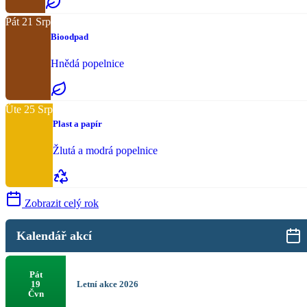
Pát
21
Srp
Bioodpad
Hnědá popelnice
Úte
25
Srp
Plast a papír
Žlutá a modrá popelnice
Zobrazit celý rok
Kalendář akcí
Pát
Letní akce 2026
19
Čvn