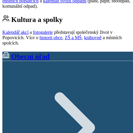
místních poplatcích
a
kalendář svozu odpadu
(plast, papír, bioodpad,
komunální odpad).
Kultura a spolky
Kalendář akcí
a
fotogalerie
představují společenský život v
Popovicích. Více o
historii obce
,
ZŠ a MŠ
,
knihovně
a místních
spolcích.
Obecní úřad