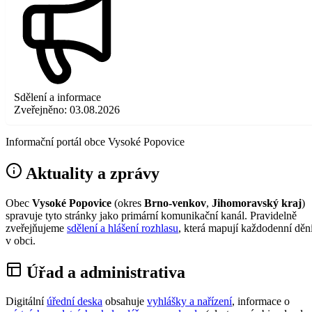
Sdělení a informace
Zveřejněno:
03.08.2026
Informační portál obce Vysoké Popovice
Aktuality a zprávy
Obec
Vysoké Popovice
(okres
Brno-venkov
,
Jihomoravský kraj
)
spravuje tyto stránky jako primární komunikační kanál. Pravidelně
zveřejňujeme
sdělení a hlášení rozhlasu
, která mapují každodenní děn
v obci.
Úřad a administrativa
Digitální
úřední deska
obsahuje
vyhlášky a nařízení
, informace o