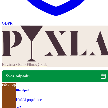
GDPR
Kavárna · Bar · Filmový klub
Svoz odpadu
Pát
7
Srp
Bioodpad
Hnědá popelnice