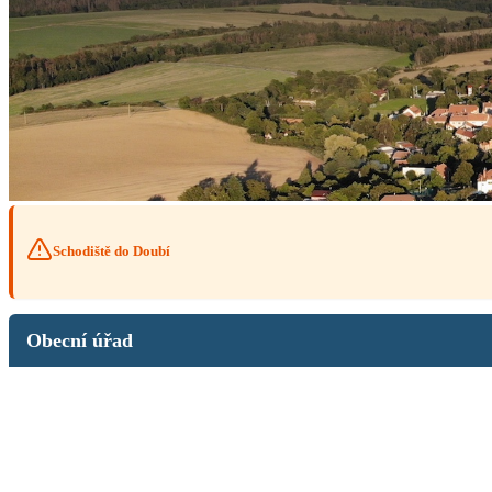
Schodiště do Doubí
Obecní úřad