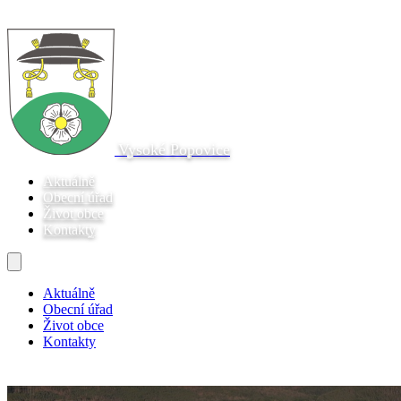
Vysoké Popovice
Aktuálně
Obecní úřad
Život obce
Kontakty
Aktuálně
Obecní úřad
Život obce
Kontakty