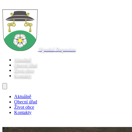
Vysoké Popovice
Aktuálně
Obecní úřad
Život obce
Kontakty
Aktuálně
Obecní úřad
Život obce
Kontakty