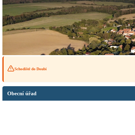
Schodiště do Doubí
Obecní úřad