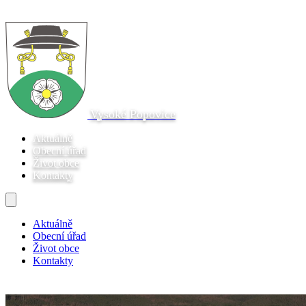
Vysoké Popovice
Aktuálně
Obecní úřad
Život obce
Kontakty
Aktuálně
Obecní úřad
Život obce
Kontakty