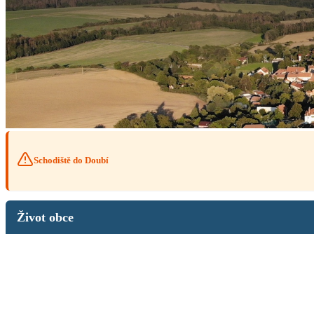
Schodiště do Doubí
Život obce