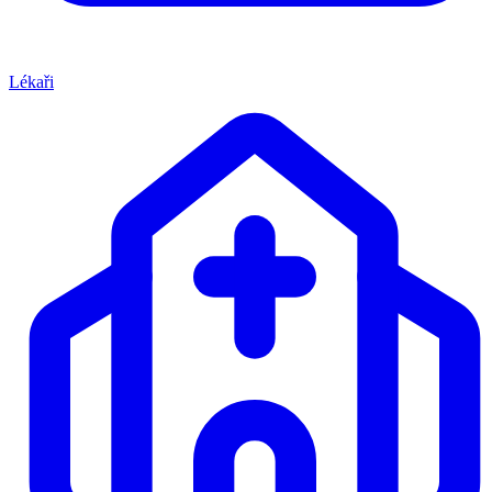
Lékaři