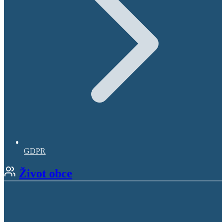
GDPR
Život obce