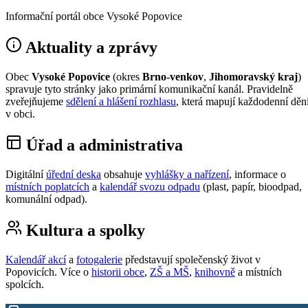
Informační portál obce Vysoké Popovice
Aktuality a zprávy
Obec
Vysoké Popovice
(okres
Brno-venkov
,
Jihomoravský kraj
)
spravuje tyto stránky jako primární komunikační kanál. Pravidelně
zveřejňujeme
sdělení a hlášení rozhlasu
, která mapují každodenní děn
v obci.
Úřad a administrativa
Digitální
úřední deska
obsahuje
vyhlášky a nařízení
, informace o
místních poplatcích
a
kalendář svozu odpadu
(plast, papír, bioodpad,
komunální odpad).
Kultura a spolky
Kalendář akcí
a
fotogalerie
představují společenský život v
Popovicích. Více o
historii obce
,
ZŠ a MŠ
,
knihovně
a místních
spolcích.