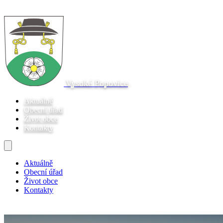
Vysoké Popovice
Aktuálně
Obecní úřad
Život obce
Kontakty
Aktuálně
Obecní úřad
Život obce
Kontakty