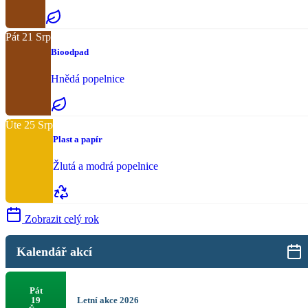
Pát
21
Srp
Bioodpad
Hnědá popelnice
Úte
25
Srp
Plast a papír
Žlutá a modrá popelnice
Zobrazit celý rok
Kalendář akcí
Pát
Letní akce 2026
19