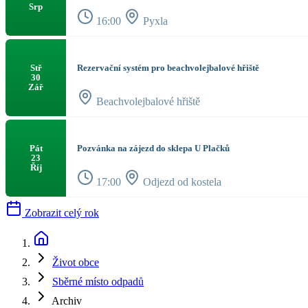
Srp
16:00
Pyxla
Rezervační systém pro beachvolejbalové hřiště
Stř
30
Zář
Beachvolejbalové hřiště
Pozvánka na zájezd do sklepa U Plačků
Pát
23
Říj
17:00
Odjezd od kostela
Zobrazit celý rok
Život obce
Sběrné místo odpadů
Archiv