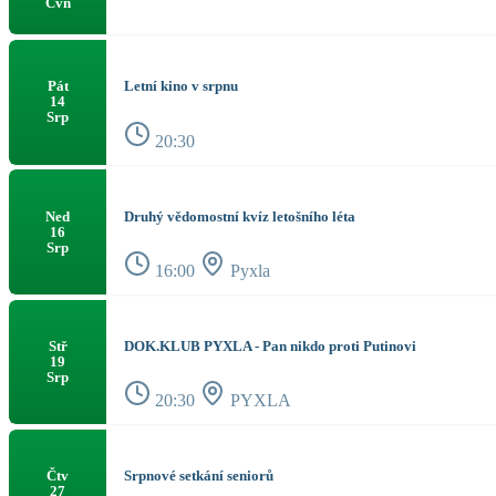
Čvn
Letní kino v srpnu
Pát
14
Srp
20:30
Druhý vědomostní kvíz letošního léta
Ned
16
Srp
16:00
Pyxla
DOK.KLUB PYXLA - Pan nikdo proti Putinovi
Stř
19
Srp
20:30
PYXLA
Srpnové setkání seniorů
Čtv
27