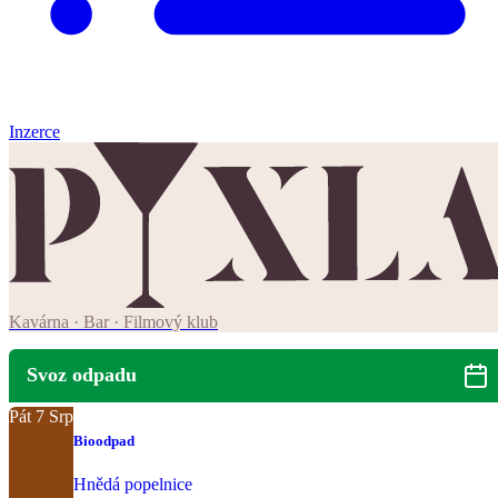
Inzerce
Kavárna · Bar · Filmový klub
Svoz odpadu
Pát
7
Srp
Bioodpad
Hnědá popelnice