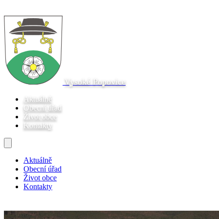
Vysoké Popovice
Aktuálně
Obecní úřad
Život obce
Kontakty
Aktuálně
Obecní úřad
Život obce
Kontakty