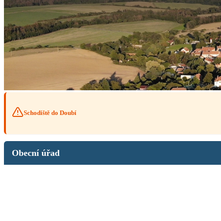
Schodiště do Doubí
Obecní úřad