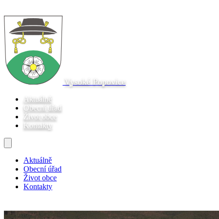
Vysoké Popovice
Aktuálně
Obecní úřad
Život obce
Kontakty
Aktuálně
Obecní úřad
Život obce
Kontakty