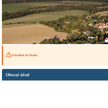
Schodiště do Doubí
Obecní úřad