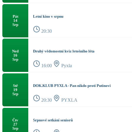
Letní kino v srpnu
Pát
14
Srp
20:30
Druhý vědomostní kvíz letošního léta
Ned
16
Srp
16:00
Pyxla
DOK.KLUB PYXLA - Pan nikdo proti Putinovi
Stř
19
Srp
20:30
PYXLA
Srpnové setkání seniorů
Čtv
27
Srp