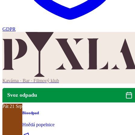
GDPR
Kavárna · Bar · Filmový klub
Svoz odpadu
Pát
21
Srp
Bioodpad
Hnědá popelnice