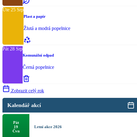
Úte
25
Srp
Plast a papír
Žlutá a modrá popelnice
Pát
28
Srp
Komunální odpad
Černá popelnice
Zobrazit celý rok
Kalendář akcí
Pát
Letní akce 2026
19
Čvn