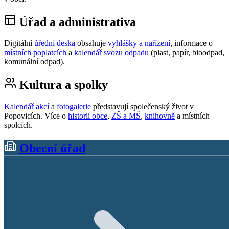
Úřad a administrativa
Digitální
úřední deska
obsahuje
vyhlášky a nařízení
, informace o
místních poplatcích
a
kalendář svozu odpadu
(plast, papír, bioodpad,
komunální odpad).
Kultura a spolky
Kalendář akcí
a
fotogalerie
představují společenský život v
Popovicích. Více o
historii obce
,
ZŠ a MŠ
,
knihovně
a místních
spolcích.
Obecní úřad