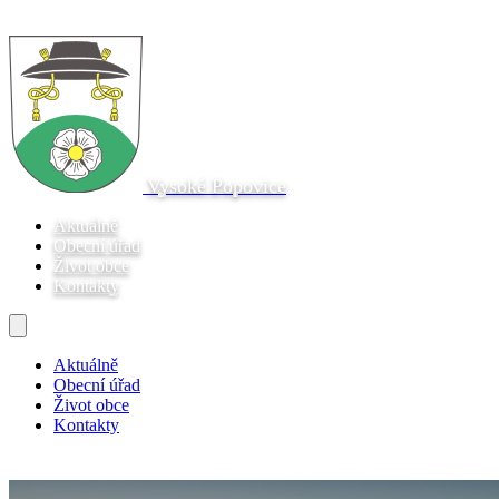
Vysoké Popovice
Aktuálně
Obecní úřad
Život obce
Kontakty
Aktuálně
Obecní úřad
Život obce
Kontakty