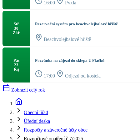
16:00
Pyxla
Rezervační systém pro beachvolejbalové hřiště
Stř
30
Zář
Beachvolejbalové hřiště
Pozvánka na zájezd do sklepa U Plačků
Pát
23
Říj
17:00
Odjezd od kostela
Zobrazit celý rok
Obecní úřad
Úřední deska
Rozpočty a záverečné účty obce
Rozpočtové opatření č.7/2025