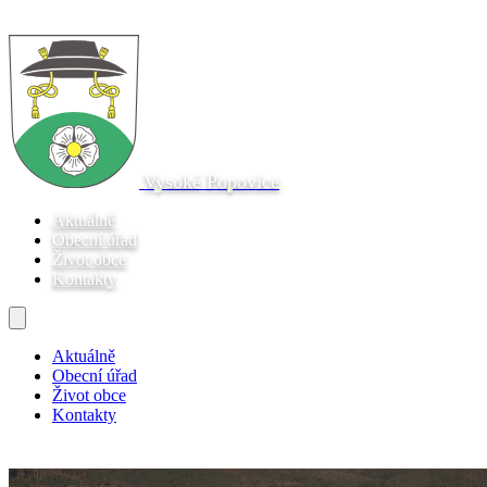
Vysoké Popovice
Aktuálně
Obecní úřad
Život obce
Kontakty
Aktuálně
Obecní úřad
Život obce
Kontakty