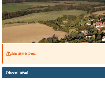
Schodiště do Doubí
Obecní úřad