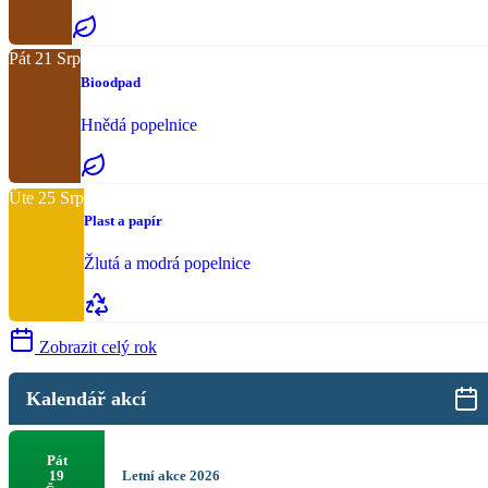
Pát
21
Srp
Bioodpad
Hnědá popelnice
Úte
25
Srp
Plast a papír
Žlutá a modrá popelnice
Zobrazit celý rok
Kalendář akcí
Pát
Letní akce 2026
19