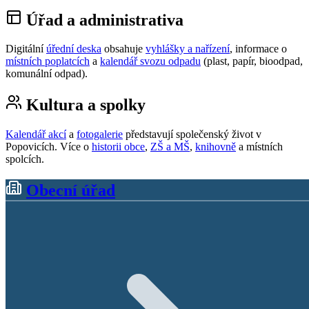
Úřad a administrativa
Digitální
úřední deska
obsahuje
vyhlášky a nařízení
, informace o
místních poplatcích
a
kalendář svozu odpadu
(plast, papír, bioodpad,
komunální odpad).
Kultura a spolky
Kalendář akcí
a
fotogalerie
představují společenský život v
Popovicích. Více o
historii obce
,
ZŠ a MŠ
,
knihovně
a místních
spolcích.
Obecní úřad