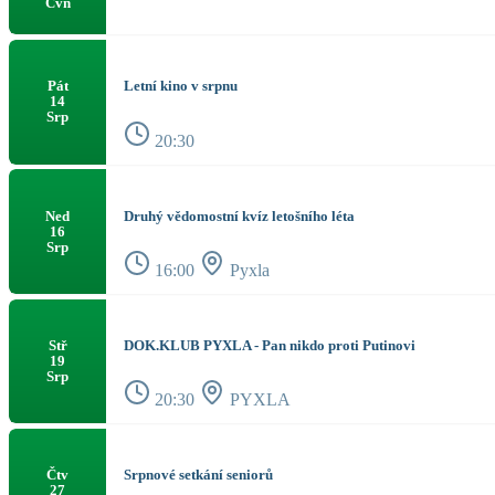
Čvn
Letní kino v srpnu
Pát
14
Srp
20:30
Druhý vědomostní kvíz letošního léta
Ned
16
Srp
16:00
Pyxla
DOK.KLUB PYXLA - Pan nikdo proti Putinovi
Stř
19
Srp
20:30
PYXLA
Srpnové setkání seniorů
Čtv
27