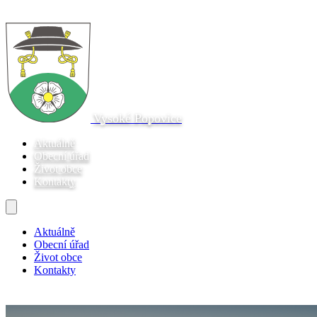
Vysoké Popovice
Aktuálně
Obecní úřad
Život obce
Kontakty
Aktuálně
Obecní úřad
Život obce
Kontakty