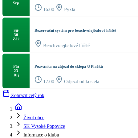
Srp
16:00
Pyxla
Rezervační systém pro beachvolejbalové hřiště
Stř
30
Zář
Beachvolejbalové hřiště
Pozvánka na zájezd do sklepa U Plačků
Pát
23
Říj
17:00
Odjezd od kostela
Zobrazit celý rok
Život obce
SK Vysoké Popovice
Informace o klubu