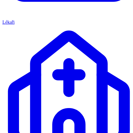
Lékaři