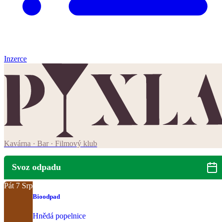
Inzerce
Kavárna · Bar · Filmový klub
Svoz odpadu
Pát
7
Srp
Bioodpad
Hnědá popelnice