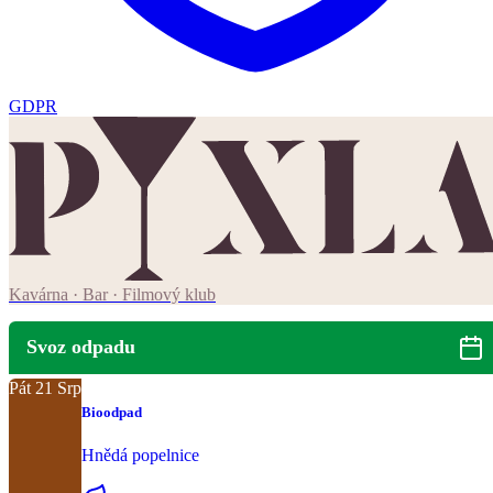
GDPR
Kavárna · Bar · Filmový klub
Svoz odpadu
Pát
21
Srp
Bioodpad
Hnědá popelnice