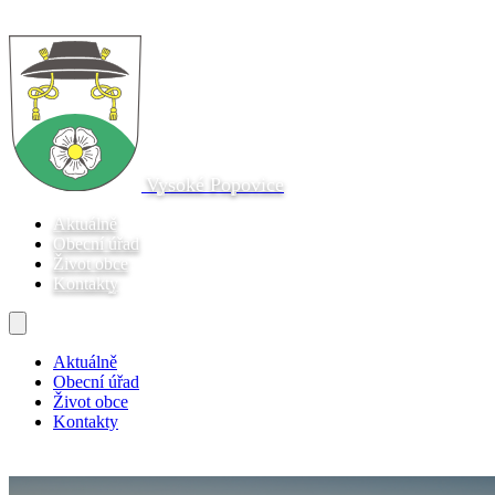
Vysoké Popovice
Aktuálně
Obecní úřad
Život obce
Kontakty
Aktuálně
Obecní úřad
Život obce
Kontakty