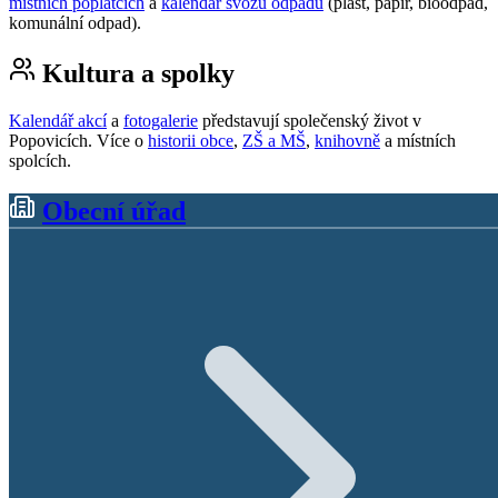
místních poplatcích
a
kalendář svozu odpadu
(plast, papír, bioodpad,
komunální odpad).
Kultura a spolky
Kalendář akcí
a
fotogalerie
představují společenský život v
Popovicích. Více o
historii obce
,
ZŠ a MŠ
,
knihovně
a místních
spolcích.
Obecní úřad