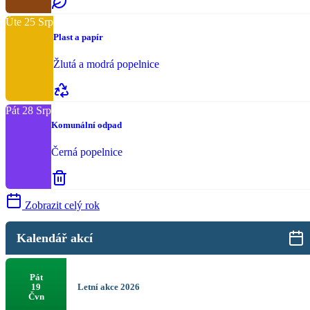
Úte
25
Srp
Plast a papír
Žlutá a modrá popelnice
Pát
28
Srp
Komunální odpad
Černá popelnice
Zobrazit celý rok
Kalendář akcí
Pát
Letní akce 2026
19
Čvn