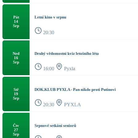
Letní kino v srpnu
Pát
14
Srp
20:30
Druhý vědomostní kvíz letošního léta
Ned
16
Srp
16:00
Pyxla
DOK.KLUB PYXLA - Pan nikdo proti Putinovi
Stř
19
Srp
20:30
PYXLA
Srpnové setkání seniorů
Čtv
27
Srp