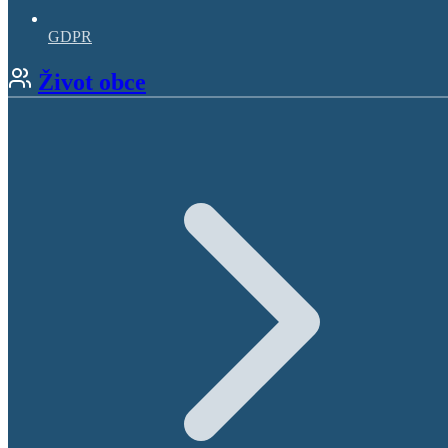
GDPR
Život obce