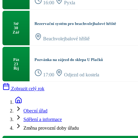
16:00
Pyxla
Rezervační systém pro beachvolejbalové hřiště
Stř
30
Zář
Beachvolejbalové hřiště
Pozvánka na zájezd do sklepa U Plačků
Pát
23
Říj
17:00
Odjezd od kostela
Zobrazit celý rok
Obecní úřad
Sdělení a informace
Změna provozní doby úřadu