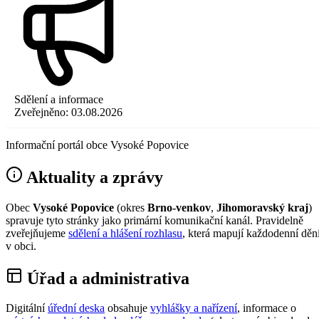
Sdělení a informace
Zveřejněno:
03.08.2026
Informační portál obce Vysoké Popovice
Aktuality a zprávy
Obec
Vysoké Popovice
(okres
Brno-venkov
,
Jihomoravský kraj
)
spravuje tyto stránky jako primární komunikační kanál. Pravidelně
zveřejňujeme
sdělení a hlášení rozhlasu
, která mapují každodenní děn
v obci.
Úřad a administrativa
Digitální
úřední deska
obsahuje
vyhlášky a nařízení
, informace o