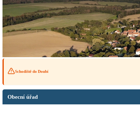
Schodiště do Doubí
Obecní úřad