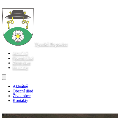
Vysoké Popovice
Aktuálně
Obecní úřad
Život obce
Kontakty
Aktuálně
Obecní úřad
Život obce
Kontakty