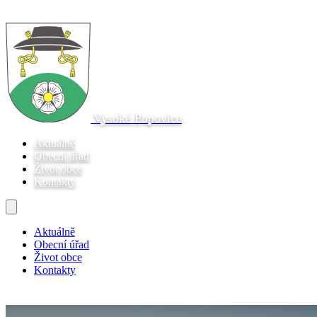
Vysoké Popovice
Aktuálně
Obecní úřad
Život obce
Kontakty
Aktuálně
Obecní úřad
Život obce
Kontakty