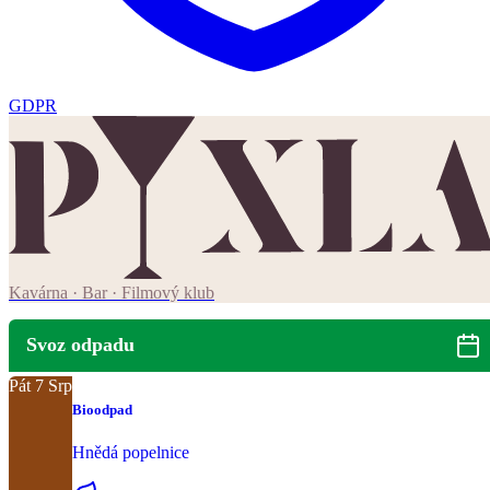
GDPR
Kavárna · Bar · Filmový klub
Svoz odpadu
Pát
7
Srp
Bioodpad
Hnědá popelnice