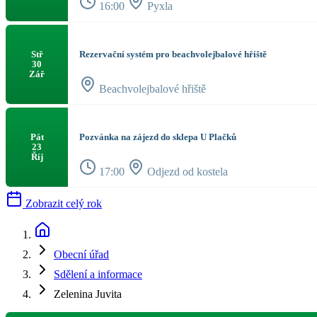
16:00
Pyxla
Rezervační systém pro beachvolejbalové hřiště
Stř
30
Zář
Beachvolejbalové hřiště
Pozvánka na zájezd do sklepa U Plačků
Pát
23
Říj
17:00
Odjezd od kostela
Zobrazit celý rok
Obecní úřad
Sdělení a informace
Zelenina Juvita