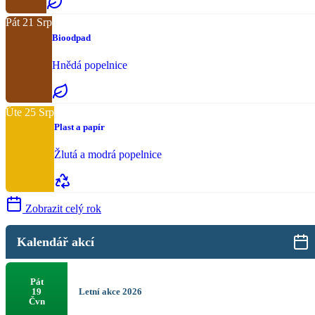
Pát
21
Srp
Bioodpad
Hnědá popelnice
Úte
25
Srp
Plast a papír
Žlutá a modrá popelnice
Zobrazit celý rok
Kalendář akcí
Pát
Letní akce 2026
19
Čvn