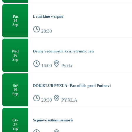
Letní kino v srpnu
Pát
14
Srp
20:30
Druhý vědomostní kvíz letošního léta
Ned
16
Srp
16:00
Pyxla
DOK.KLUB PYXLA - Pan nikdo proti Putinovi
Stř
19
Srp
20:30
PYXLA
Srpnové setkání seniorů
Čtv
27
Srp