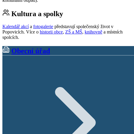
komunální odpad).
Kultura a spolky
Kalendář akcí
a
fotogalerie
představují společenský život v
Popovicích. Více o
historii obce
,
ZŠ a MŠ
,
knihovně
a místních
spolcích.
Obecní úřad