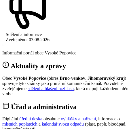
Sdělení a informace
Zveřejněno:
03.08.2026
Informační portál obce Vysoké Popovice
Aktuality a zprávy
Obec
Vysoké Popovice
(okres
Brno-venkov
,
Jihomoravský kraj
)
spravuje tyto stránky jako primární komunikační kanál. Pravidelně
zveřejňujeme
sdělení a hlášení rozhlasu
, která mapují každodenní děn
v obci.
Úřad a administrativa
Digitální
úřední deska
obsahuje
vyhlášky a nařízení
, informace o
místních poplatcích
a
kalendář svozu odpadu
(plast, papír, bioodpad,