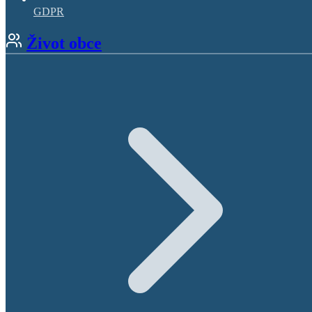
GDPR
Život obce