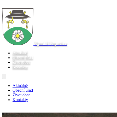
Vysoké Popovice
Aktuálně
Obecní úřad
Život obce
Kontakty
Aktuálně
Obecní úřad
Život obce
Kontakty