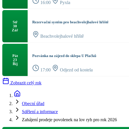
16:00
Pyxla
Rezervační systém pro beachvolejbalové hřiště
Stř
30
Zář
Beachvolejbalové hřiště
Pozvánka na zájezd do sklepa U Plačků
Pát
23
Říj
17:00
Odjezd od kostela
Zobrazit celý rok
Obecní úřad
Sdělení a informace
Zahájení prodeje povolenek na lov ryb pro rok 2026