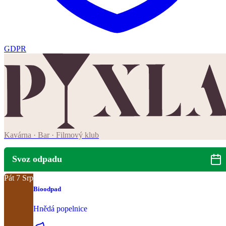
GDPR
Kavárna · Bar · Filmový klub
Svoz odpadu
Pát
7
Srp
Bioodpad
Hnědá popelnice