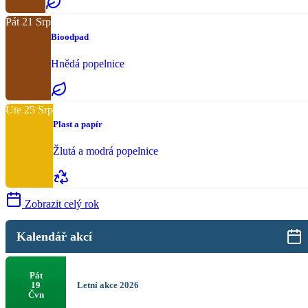
Pát
21
Srp
Bioodpad
Hnědá popelnice
Úte
25
Srp
Plast a papír
Žlutá a modrá popelnice
Zobrazit celý rok
Kalendář akcí
Pát
Letní akce 2026
19
Čvn