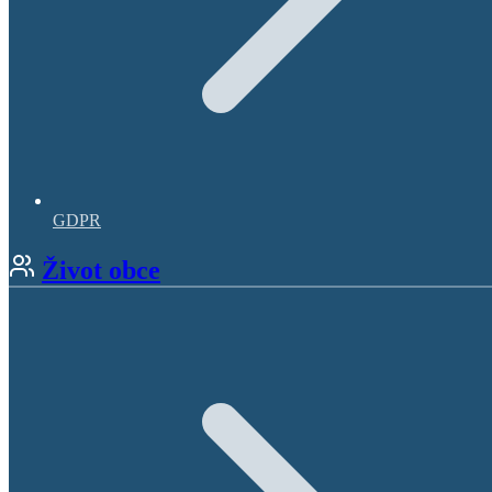
GDPR
Život obce