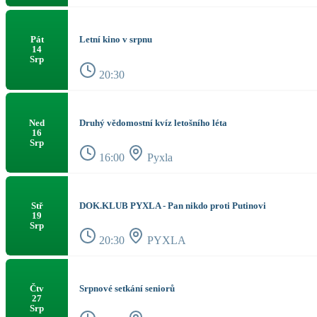
Letní kino v srpnu
Pát
14
Srp
20:30
Druhý vědomostní kvíz letošního léta
Ned
16
Srp
16:00
Pyxla
DOK.KLUB PYXLA - Pan nikdo proti Putinovi
Stř
19
Srp
20:30
PYXLA
Srpnové setkání seniorů
Čtv
27
Srp