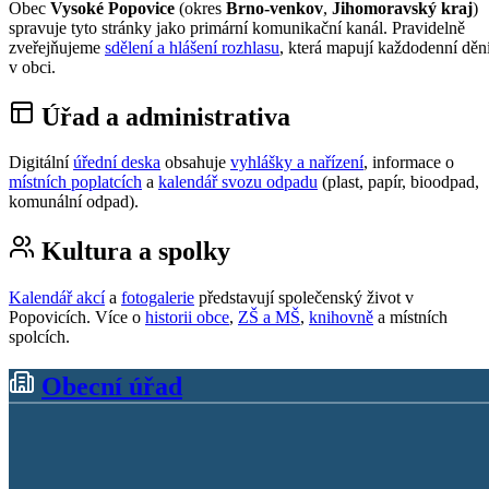
Obec
Vysoké Popovice
(okres
Brno-venkov
,
Jihomoravský kraj
)
spravuje tyto stránky jako primární komunikační kanál. Pravidelně
zveřejňujeme
sdělení a hlášení rozhlasu
, která mapují každodenní děn
v obci.
Úřad a administrativa
Digitální
úřední deska
obsahuje
vyhlášky a nařízení
, informace o
místních poplatcích
a
kalendář svozu odpadu
(plast, papír, bioodpad,
komunální odpad).
Kultura a spolky
Kalendář akcí
a
fotogalerie
představují společenský život v
Popovicích. Více o
historii obce
,
ZŠ a MŠ
,
knihovně
a místních
spolcích.
Obecní úřad