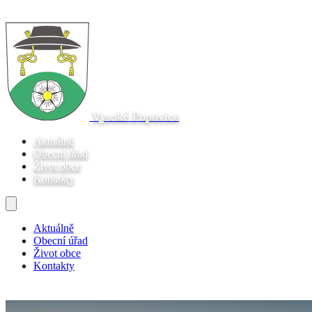
Vysoké Popovice
Aktuálně
Obecní úřad
Život obce
Kontakty
Aktuálně
Obecní úřad
Život obce
Kontakty