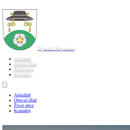
Vysoké Popovice
Aktuálně
Obecní úřad
Život obce
Kontakty
Aktuálně
Obecní úřad
Život obce
Kontakty