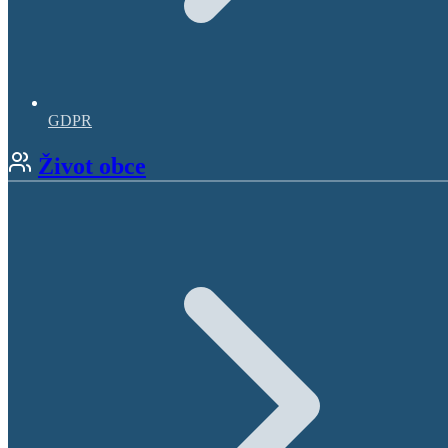
GDPR
Život obce