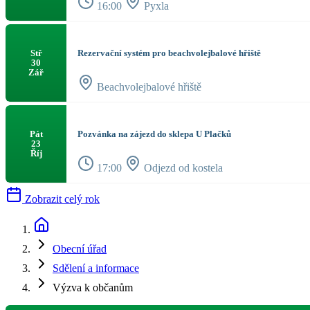
16:00
Pyxla
Rezervační systém pro beachvolejbalové hřiště
Stř
30
Zář
Beachvolejbalové hřiště
Pozvánka na zájezd do sklepa U Plačků
Pát
23
Říj
17:00
Odjezd od kostela
Zobrazit celý rok
Obecní úřad
Sdělení a informace
Výzva k občanům