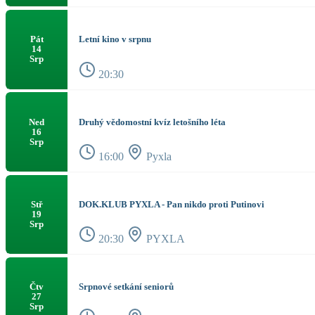
Letní kino v srpnu
Pát
14
Srp
20:30
Druhý vědomostní kvíz letošního léta
Ned
16
Srp
16:00
Pyxla
DOK.KLUB PYXLA - Pan nikdo proti Putinovi
Stř
19
Srp
20:30
PYXLA
Srpnové setkání seniorů
Čtv
27
Srp