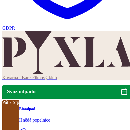
GDPR
Kavárna · Bar · Filmový klub
Svoz odpadu
Pát
7
Srp
Bioodpad
Hnědá popelnice