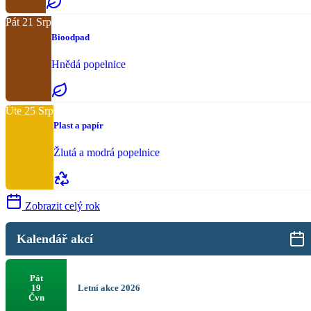
Pát
21
Srp
Bioodpad
Hnědá popelnice
Úte
25
Srp
Plast a papír
Žlutá a modrá popelnice
Zobrazit celý rok
Kalendář akcí
Pát
Letní akce 2026
19
Čvn