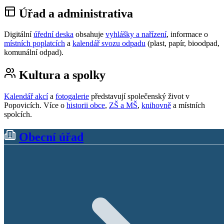
Úřad a administrativa
Digitální
úřední deska
obsahuje
vyhlášky a nařízení
, informace o
místních poplatcích
a
kalendář svozu odpadu
(plast, papír, bioodpad,
komunální odpad).
Kultura a spolky
Kalendář akcí
a
fotogalerie
představují společenský život v
Popovicích. Více o
historii obce
,
ZŠ a MŠ
,
knihovně
a místních
spolcích.
Obecní úřad