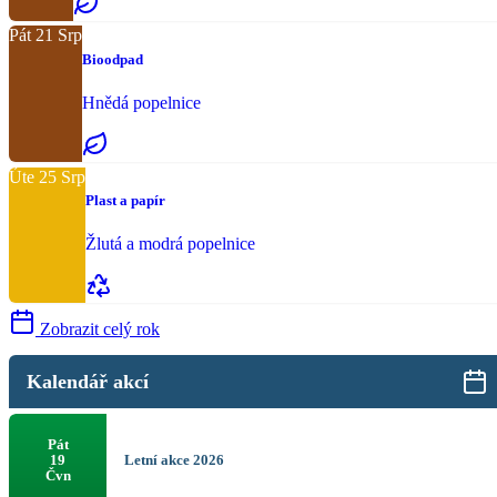
Pát
21
Srp
Bioodpad
Hnědá popelnice
Úte
25
Srp
Plast a papír
Žlutá a modrá popelnice
Zobrazit celý rok
Kalendář akcí
Pát
Letní akce 2026
19
Čvn