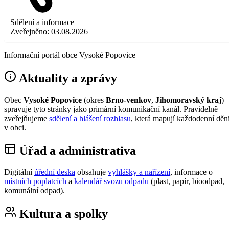
Sdělení a informace
Zveřejněno:
03.08.2026
Informační portál obce Vysoké Popovice
Aktuality a zprávy
Obec
Vysoké Popovice
(okres
Brno-venkov
,
Jihomoravský kraj
)
spravuje tyto stránky jako primární komunikační kanál. Pravidelně
zveřejňujeme
sdělení a hlášení rozhlasu
, která mapují každodenní děn
v obci.
Úřad a administrativa
Digitální
úřední deska
obsahuje
vyhlášky a nařízení
, informace o
místních poplatcích
a
kalendář svozu odpadu
(plast, papír, bioodpad,
komunální odpad).
Kultura a spolky