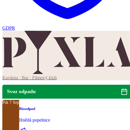
GDPR
Kavárna · Bar · Filmový klub
Svoz odpadu
Pát
7
Srp
Bioodpad
Hnědá popelnice