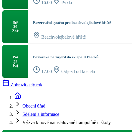
16:00
Pyxla
Rezervační systém pro beachvolejbalové hřiště
Stř
30
Zář
Beachvolejbalové hřiště
Pozvánka na zájezd do sklepa U Plačků
Pát
23
Říj
17:00
Odjezd od kostela
Zobrazit celý rok
Obecní úřad
Sdělení a informace
Výzva k nově nainstalované trampolíně u školy