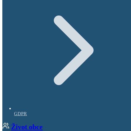
GDPR
Život obce