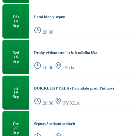
Letní kino v srpnu
Pát
14
Srp
20:30
Druhý vědomostní kvíz letošního léta
Ned
16
Srp
16:00
Pyxla
DOK.KLUB PYXLA - Pan nikdo proti Putinovi
Stř
19
Srp
20:30
PYXLA
Srpnové setkání seniorů
Čtv
27
Srp