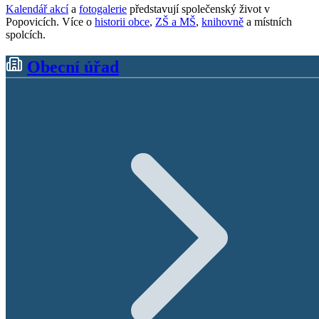
Kalendář akcí
a
fotogalerie
představují společenský život v
Popovicích. Více o
historii obce
,
ZŠ a MŠ
,
knihovně
a místních
spolcích.
Obecní úřad