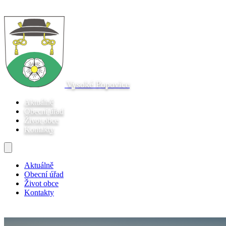
Vysoké Popovice
Aktuálně
Obecní úřad
Život obce
Kontakty
Aktuálně
Obecní úřad
Život obce
Kontakty