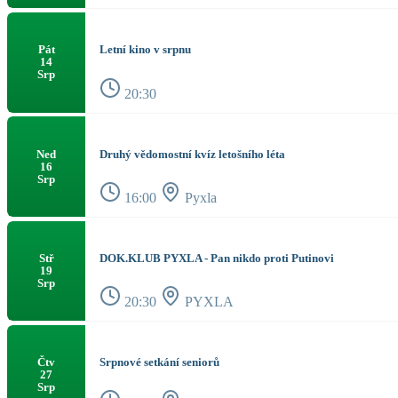
Letní kino v srpnu
Pát
14
Srp
20:30
Druhý vědomostní kvíz letošního léta
Ned
16
Srp
16:00
Pyxla
DOK.KLUB PYXLA - Pan nikdo proti Putinovi
Stř
19
Srp
20:30
PYXLA
Srpnové setkání seniorů
Čtv
27
Srp