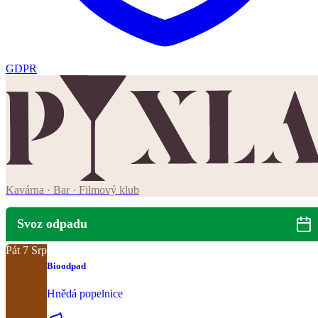
GDPR
Kavárna · Bar · Filmový klub
Svoz odpadu
Pát
7
Srp
Bioodpad
Hnědá popelnice