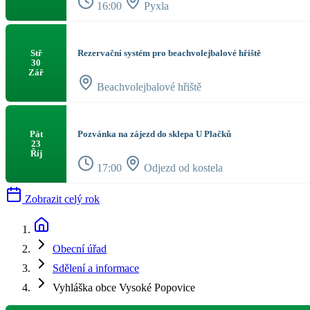
16:00
Pyxla
Rezervační systém pro beachvolejbalové hřiště
Stř
30
Zář
Beachvolejbalové hřiště
Pozvánka na zájezd do sklepa U Plačků
Pát
23
Říj
17:00
Odjezd od kostela
Zobrazit celý rok
Obecní úřad
Sdělení a informace
Vyhláška obce Vysoké Popovice