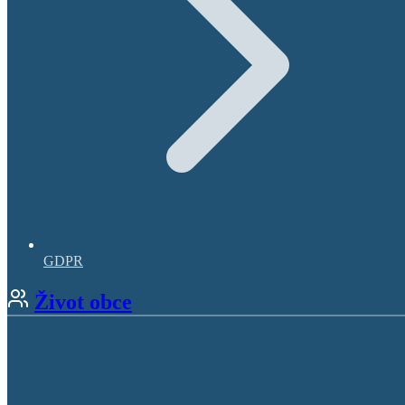
GDPR
Život obce