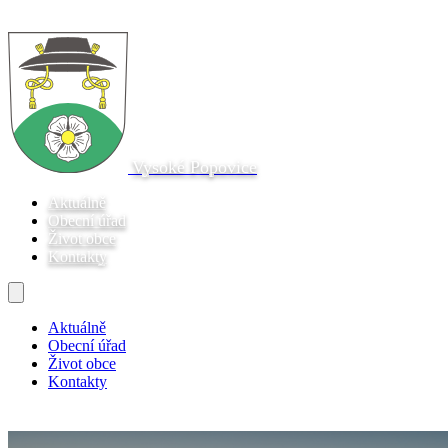
Vysoké Popovice
Aktuálně
Obecní úřad
Život obce
Kontakty
Aktuálně
Obecní úřad
Život obce
Kontakty