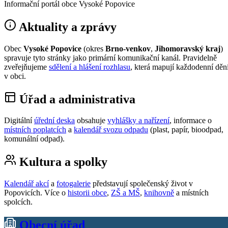
Informační portál obce Vysoké Popovice
Aktuality a zprávy
Obec
Vysoké Popovice
(okres
Brno-venkov
,
Jihomoravský kraj
)
spravuje tyto stránky jako primární komunikační kanál. Pravidelně
zveřejňujeme
sdělení a hlášení rozhlasu
, která mapují každodenní děn
v obci.
Úřad a administrativa
Digitální
úřední deska
obsahuje
vyhlášky a nařízení
, informace o
místních poplatcích
a
kalendář svozu odpadu
(plast, papír, bioodpad,
komunální odpad).
Kultura a spolky
Kalendář akcí
a
fotogalerie
představují společenský život v
Popovicích. Více o
historii obce
,
ZŠ a MŠ
,
knihovně
a místních
spolcích.
Obecní úřad