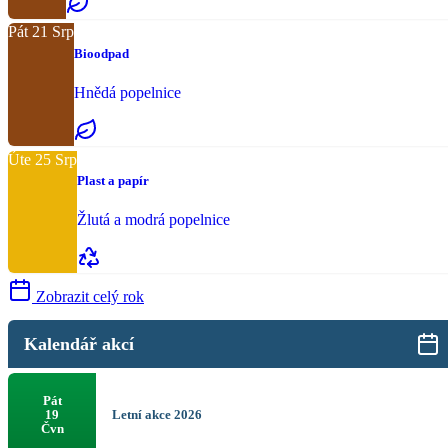
Pát
21
Srp
Bioodpad
Hnědá popelnice
Úte
25
Srp
Plast a papír
Žlutá a modrá popelnice
Zobrazit celý rok
Kalendář akcí
Pát
Letní akce 2026
19
Čvn