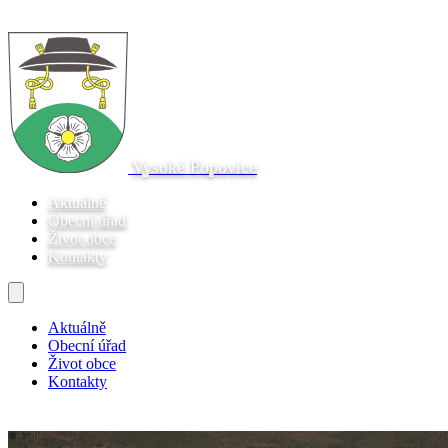
Vysoké Popovice
Aktuálně
Obecní úřad
Život obce
Kontakty
Aktuálně
Obecní úřad
Život obce
Kontakty