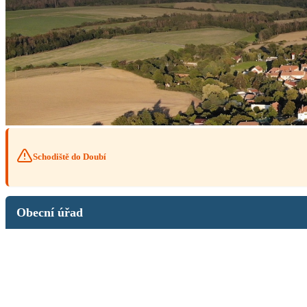
Schodiště do Doubí
Obecní úřad