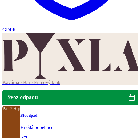
GDPR
Kavárna · Bar · Filmový klub
Svoz odpadu
Pát
7
Srp
Bioodpad
Hnědá popelnice