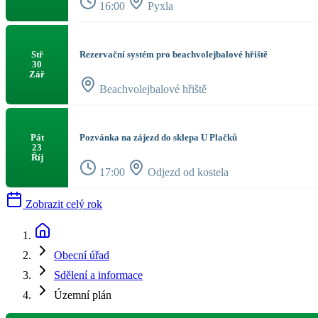
16:00
Pyxla
Rezervační systém pro beachvolejbalové hřiště
Stř
30
Zář
Beachvolejbalové hřiště
Pozvánka na zájezd do sklepa U Plačků
Pát
23
Říj
17:00
Odjezd od kostela
Zobrazit celý rok
Obecní úřad
Sdělení a informace
Územní plán