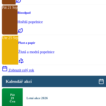
Pát
21
Srp
Bioodpad
Hnědá popelnice
Úte
25
Srp
Plast a papír
Žlutá a modrá popelnice
Zobrazit celý rok
Kalendář akcí
Pát
Letní akce 2026
19
Čvn