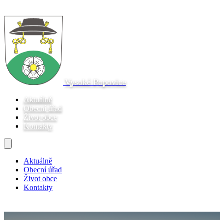
Vysoké Popovice
Aktuálně
Obecní úřad
Život obce
Kontakty
Aktuálně
Obecní úřad
Život obce
Kontakty