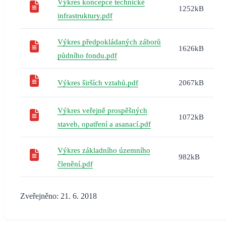
Výkres koncepce technické
1252kB
infrastruktury.pdf
Výkres předpokládaných záborů
1626kB
půdního fondu.pdf
Výkres širších vztahů.pdf
2067kB
Výkres veřejně prospěšných
1072kB
staveb, opatření a asanací.pdf
Výkres základního územního
982kB
členění.pdf
Zveřejněno: 21. 6. 2018