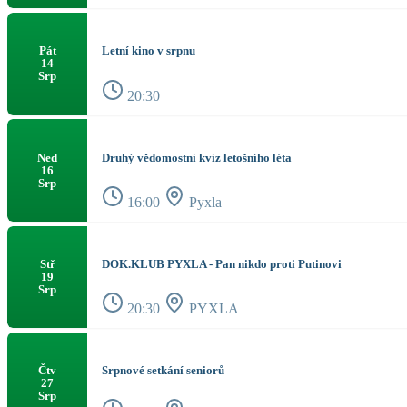
Letní kino v srpnu
Pát
14
Srp
20:30
Druhý vědomostní kvíz letošního léta
Ned
16
Srp
16:00
Pyxla
DOK.KLUB PYXLA - Pan nikdo proti Putinovi
Stř
19
Srp
20:30
PYXLA
Srpnové setkání seniorů
Čtv
27
Srp