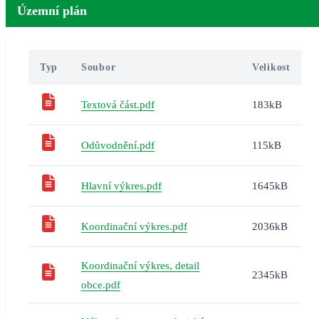
Územní plán
Typ
Soubor
Velikost
Textová část.pdf
183kB
Odůvodnění.pdf
115kB
Hlavní výkres.pdf
1645kB
Koordinační výkres.pdf
2036kB
Koordinační výkres, detail
2345kB
obce.pdf