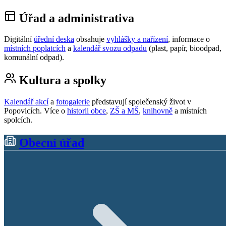
Úřad a administrativa
Digitální
úřední deska
obsahuje
vyhlášky a nařízení
, informace o
místních poplatcích
a
kalendář svozu odpadu
(plast, papír, bioodpad,
komunální odpad).
Kultura a spolky
Kalendář akcí
a
fotogalerie
představují společenský život v
Popovicích. Více o
historii obce
,
ZŠ a MŠ
,
knihovně
a místních
spolcích.
Obecní úřad