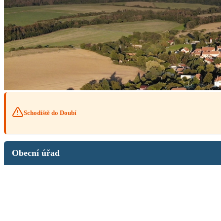
Schodiště do Doubí
Obecní úřad