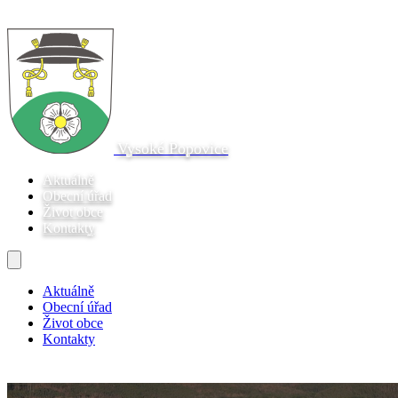
Vysoké Popovice
Aktuálně
Obecní úřad
Život obce
Kontakty
Aktuálně
Obecní úřad
Život obce
Kontakty