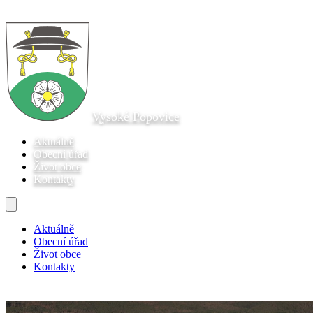
Vysoké Popovice
Aktuálně
Obecní úřad
Život obce
Kontakty
Aktuálně
Obecní úřad
Život obce
Kontakty