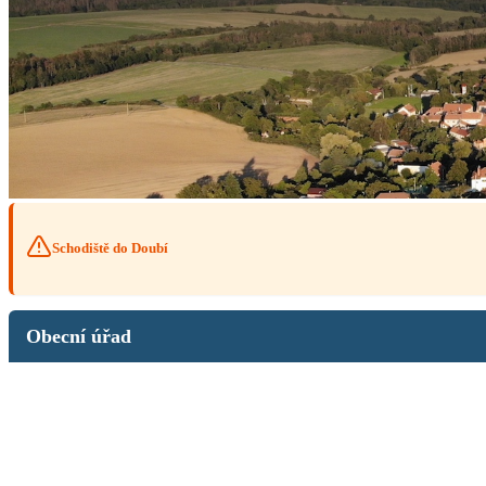
Schodiště do Doubí
Obecní úřad