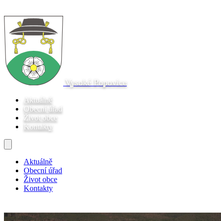
Vysoké Popovice
Aktuálně
Obecní úřad
Život obce
Kontakty
Aktuálně
Obecní úřad
Život obce
Kontakty