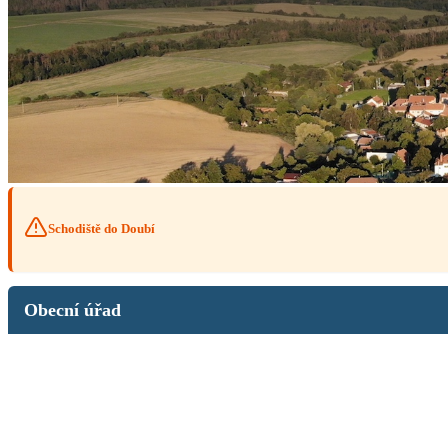
Schodiště do Doubí
Obecní úřad