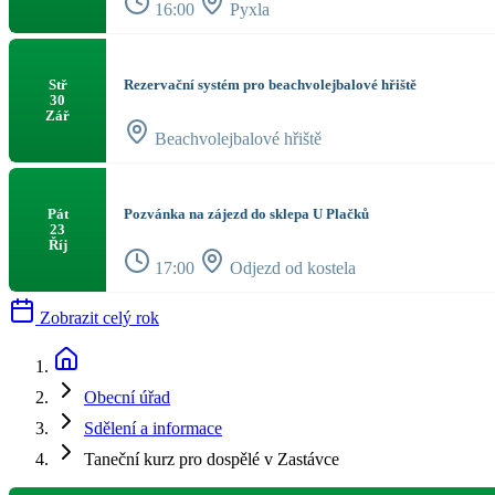
16:00
Pyxla
Rezervační systém pro beachvolejbalové hřiště
Stř
30
Zář
Beachvolejbalové hřiště
Pozvánka na zájezd do sklepa U Plačků
Pát
23
Říj
17:00
Odjezd od kostela
Zobrazit celý rok
Obecní úřad
Sdělení a informace
Taneční kurz pro dospělé v Zastávce