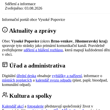
Sdělení a informace
Zveřejněno:
03.08.2026
Informační portál obce Vysoké Popovice
Aktuality a zprávy
Obec
Vysoké Popovice
(okres
Brno-venkov
,
Jihomoravský kraj
)
spravuje tyto stránky jako primární komunikační kanál. Pravidelně
zveřejňujeme
sdělení a hlášení rozhlasu
, která mapují každodenní děn
v obci.
Úřad a administrativa
Digitální
úřední deska
obsahuje
vyhlášky a nařízení
, informace o
místních poplatcích
a
kalendář svozu odpadu
(plast, papír, bioodpad,
komunální odpad).
Kultura a spolky
Kalendář akcí
a
fotogalerie
představují společenský život v