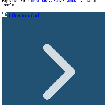
Popovicích. Více o
historii obce
,
ZŠ a MŠ
,
knihovně
a místních
spolcích.
Obecní úřad