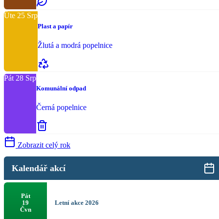
Úte
25
Srp
Plast a papír
Žlutá a modrá popelnice
Pát
28
Srp
Komunální odpad
Černá popelnice
Zobrazit celý rok
Kalendář akcí
Pát
Letní akce 2026
19
Čvn