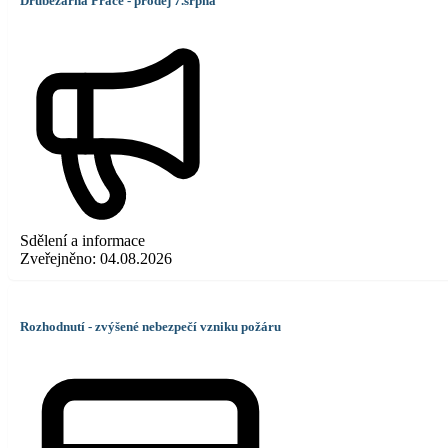
Drůbežárna Prace - prodej 7.srpna
Sdělení a informace
Zveřejněno:
04.08.2026
Rozhodnutí - zvýšené nebezpečí vzniku požáru