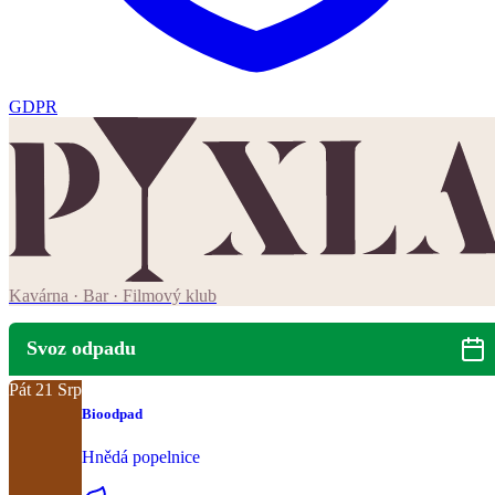
GDPR
Kavárna · Bar · Filmový klub
Svoz odpadu
Pát
21
Srp
Bioodpad
Hnědá popelnice