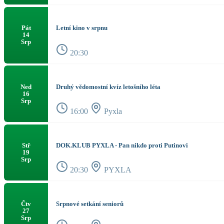
Letní kino v srpnu
Pát
14
Srp
20:30
Druhý vědomostní kvíz letošního léta
Ned
16
Srp
16:00
Pyxla
DOK.KLUB PYXLA - Pan nikdo proti Putinovi
Stř
19
Srp
20:30
PYXLA
Srpnové setkání seniorů
Čtv
27
Srp