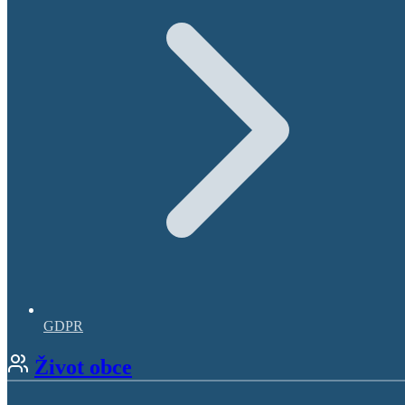
GDPR
Život obce