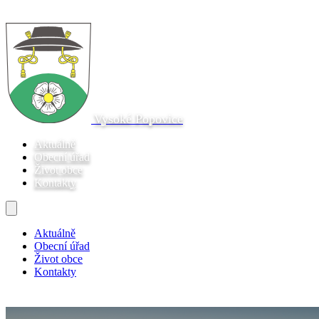
Vysoké Popovice
Aktuálně
Obecní úřad
Život obce
Kontakty
Aktuálně
Obecní úřad
Život obce
Kontakty