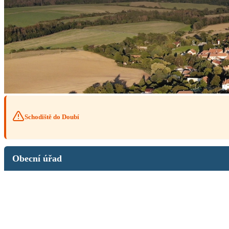
Schodiště do Doubí
Obecní úřad