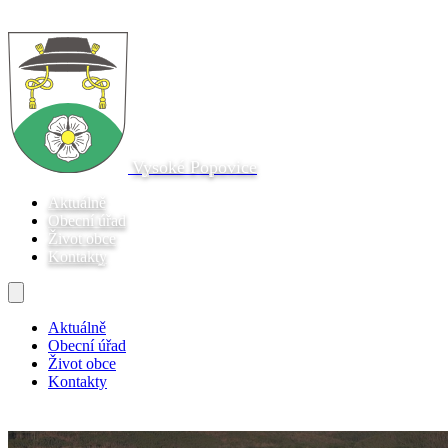
Vysoké Popovice
Aktuálně
Obecní úřad
Život obce
Kontakty
Aktuálně
Obecní úřad
Život obce
Kontakty